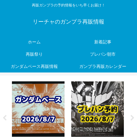
再販ガンプラの予約情報をいち早くお届け！
リーチャのガンプラ再販情報
ホーム
新着記事
再販祭り
プレバン朝市
ガンダムベース再販情報
ガンプラ再販カレンダー