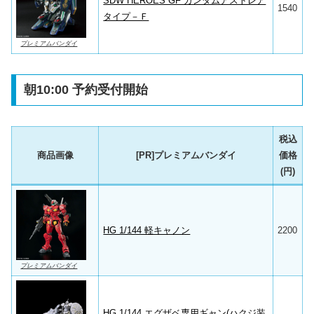
SDW HEROES GF ガンダムアストレア
1540
タイプ－Ｆ
プレミアムバンダイ
朝10:00 予約受付開始
税込
商品画像
[PR]プレミアムバンダイ
価格
(円)
HG 1/144 軽キャノン
2200
プレミアムバンダイ
HG 1/144 エグザベ専用ギャン(ハクジ装