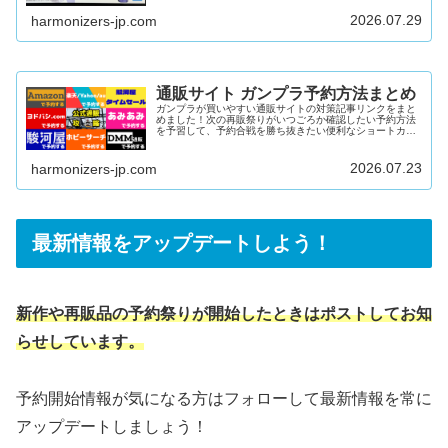
2026年4月2026年3月2026年...
2026.07.29
harmonizers-jp.com
通販サイト ガンプラ予約方法まとめ
ガンプラが買いやすい通販サイトの対策記事リンクをまと
めました！次の再販祭りがいつごろか確認したい予約方法
を予習して、予約合戦を勝ち抜きたい便利なショートカッ
トで楽に在庫を検索したい上記すべてにおこたえできる内
容となっています♪公式通販「プレミアムバンダイ」難易
度：中～高在庫量：多DMM通販難易度：低在庫量：多
2026.07.23
harmonizers-jp.com
Amazon難易度：低～中在庫量：多駿河屋難易度：中～高
在庫量：中楽天/ヤフー/au PAY マーケット難易度：中在庫
量：中あみあみ難易度：高在庫量：少ヨドバシ.com難易
度：高在庫量：少ホ...
最新情報をアップデートしよう！
新作や再販品の予約祭りが開始したときはポストしてお知
らせしています。
予約開始情報が気になる方はフォローして最新情報を常に
アップデートしましょう！