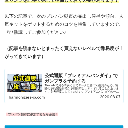
直リンクを記事で探して準備しておく必要があります！
以下の記事で、次のプレバン朝市の品出し候補や傾向、人
気キットをゲットするためのコツを特集していますので、
ぜひ熟読してご参加ください♪
（記事を読まないとまったく買えないレベルで難易度が上
がってきています）
公式通販「プレミアムバンダイ」で
ガンプラを予約する
Threadsで見る※あくまでデータに基づく推測のため、実
際の予約開始日時が予想日時と大きくずれることがありま
す。参考程度にしてください。プレミアムバンダイの一日
プレミアムバンダイの一日2:30-3:30在庫追加・復活 - プレ
2026.08.07
harmonizers-jp.com
バン朝市※月～土限定。統計的には木金、次に火水が特に
警戒。8:00-10:00在庫追加・PB限定品の予約受付告知※商
品ページがなかったガンプラが突如予約受付されることが
まれにあり。※プレバンアプリが便利7:10前後に最近の朝
市やプレバン限定品が少量在庫復活チャンス※特に月...
↑プレバン朝市に参加するなら必読！