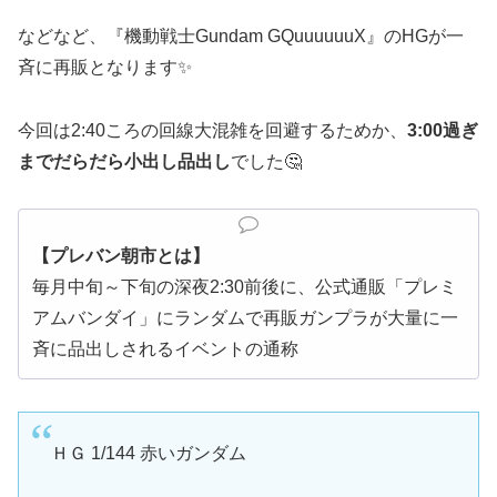
などなど、『機動戦士Gundam GQuuuuuuX』のHGが一
斉に再販となります✨
今回は2:40ころの回線大混雑を回避するためか、
3:00過ぎ
までだらだら小出し品出し
でした🤔
【プレバン朝市とは】
毎月中旬～下旬の深夜2:30前後に、公式通販「プレミ
アムバンダイ」にランダムで再販ガンプラが大量に一
斉に品出しされるイベントの通称
ＨＧ 1/144 赤いガンダム