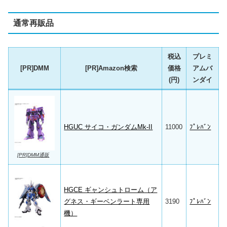
通常再販品
税込
プレミ
[PR]DMM
[PR]Amazon検索
価格
アムバ
(円)
ンダイ
HGUC サイコ・ガンダムMk-II
11000
ﾌﾟﾚﾊﾞﾝ
[PR]DMM通販
HGCE ギャンシュトローム（ア
グネス・ギーベンラート専用
3190
ﾌﾟﾚﾊﾞﾝ
機）