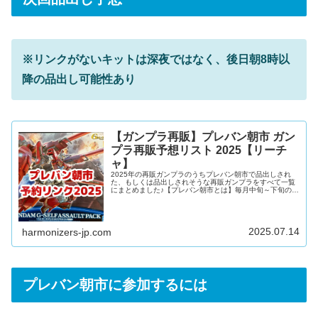
※リンクがないキットは深夜ではなく、後日朝8時以
降の品出し可能性あり
【ガンプラ再販】プレバン朝市 ガン
プラ再販予想リスト 2025【リーチ
ャ】
2025年の再販ガンプラのうちプレバン朝市で品出しされ
た、もしくは品出しされそうな再販ガンプラをすべて一覧
にまとめました♪【プレバン朝市とは】毎月中旬～下旬の深
夜2:30前後に、公式通販「プレミアムバンダイ」にランダ
ムで再販ガンプラが大量に一斉に品出しされるイベントの
通称当サイトのX(旧Twitter)アカウントでは、朝市の可能性
がある月～金曜日の深夜2:30ころに定時連絡をしていま
す。安眠重視の方は、スマートフォンの時間指定の自動通
2025.07.14
harmonizers-jp.com
知OFF機能をご設定ください。【朝市】プレバン朝市 再販
ガンプ...
プレバン朝市に参加するには