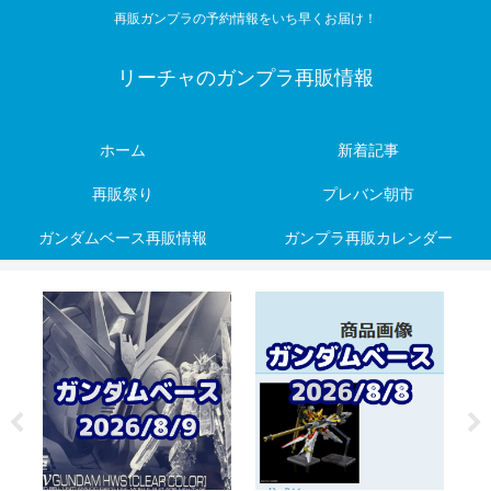
再販ガンプラの予約情報をいち早くお届け！
リーチャのガンプラ再販情報
ホーム
新着記事
再販祭り
プレバン朝市
ガンダムベース再販情報
ガンプラ再販カレンダー