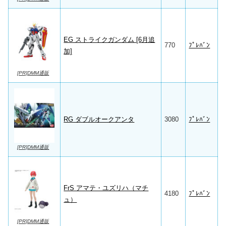
EG ストライクガンダム [6月追
770
ﾌﾟﾚﾊﾞﾝ
加]
[PR]DMM通販
RG ダブルオークアンタ
3080
ﾌﾟﾚﾊﾞﾝ
[PR]DMM通販
FrS アマテ・ユズリハ（マチ
4180
ﾌﾟﾚﾊﾞﾝ
ュ）
[PR]DMM通販