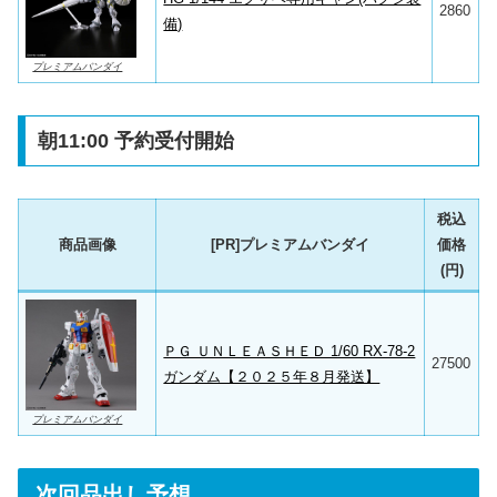
2860
備)
プレミアムバンダイ
朝11:00 予約受付開始
税込
商品画像
[PR]プレミアムバンダイ
価格
(円)
ＰＧ ＵＮＬＥＡＳＨＥＤ 1/60 RX-78-2
27500
ガンダム【２０２５年８月発送】
プレミアムバンダイ
次回品出し予想