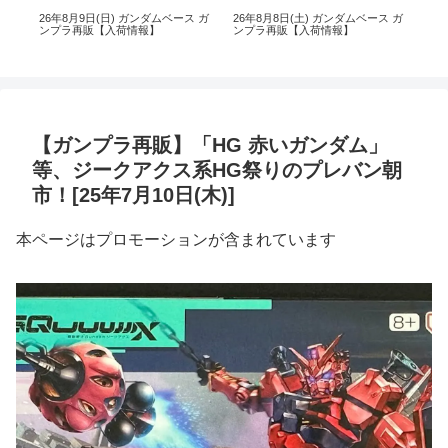
 ガ
26年8月9日(日) ガンダムベース ガ
26年8月8日(土) ガンダムベース ガ
26
ンプラ再販【入荷情報】
ンプラ再販【入荷情報】
ン
【ガンプラ再販】「HG 赤いガンダム」
等、ジークアクス系HG祭りのプレバン朝
市！[25年7月10日(木)]
本ページはプロモーションが含まれています