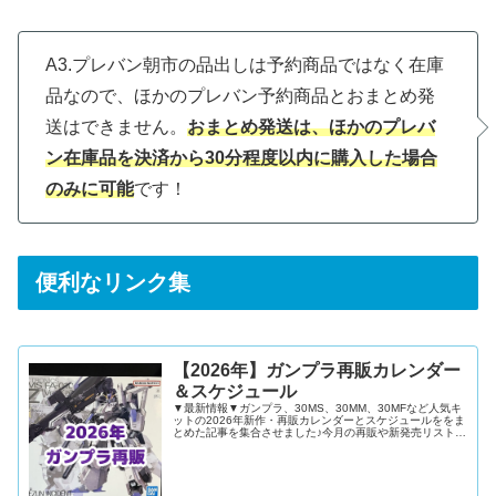
A3.プレバン朝市の品出しは予約商品ではなく在庫
品なので、ほかのプレバン予約商品とおまとめ発
送はできません。
おまとめ発送は、ほかのプレバ
ン在庫品を決済から30分程度以内に購入した場合
のみに可能
です！
便利なリンク集
【2026年】ガンプラ再販カレンダー
＆スケジュール
▼最新情報▼ガンプラ、30MS、30MM、30MFなど人気キ
ットの2026年新作・再販カレンダーとスケジュールををま
とめた記事を集合させました♪今月の再販や新発売リストを
確認したい再販キットや新発売キットを通販で予約したい
ガンダムベースやイベント限定キットの新発売日を知りた
い上記すべてにおこたえできる内容となっています！ガン
プラ再販カレンダー2026年12月2026年11月2026年10月
2026年9月2026年8月2026年7月2026年6月2026年5月