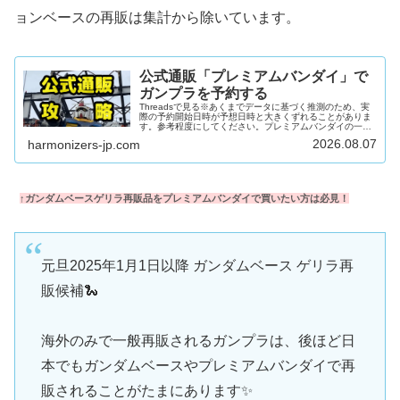
ョンベースの再販は集計から除いています。
公式通販「プレミアムバンダイ」で
ガンプラを予約する
Threadsで見る※あくまでデータに基づく推測のため、実
際の予約開始日時が予想日時と大きくずれることがありま
す。参考程度にしてください。プレミアムバンダイの一日
プレミアムバンダイの一日2:30-3:30在庫追加・復活 - プレ
2026.08.07
harmonizers-jp.com
バン朝市※月～土限定。統計的には木金、次に火水が特に
警戒。8:00-10:00在庫追加・PB限定品の予約受付告知※商
品ページがなかったガンプラが突如予約受付されることが
まれにあり。※プレバンアプリが便利7:10前後に最近の朝
市やプレバン限定品が少量在庫復活チャンス※特に月...
↑ガンダムベースゲリラ再販品をプレミアムバンダイで買いたい方は必見！
元旦2025年1月1日以降 ガンダムベース ゲリラ再
販候補🐍
海外のみで一般再販されるガンプラは、後ほど日
本でもガンダムベースやプレミアムバンダイで再
販されることがたまにあります✨