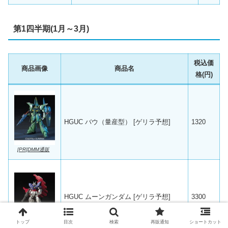
第1四半期(1月～3月)
税込価
商品画像
商品名
格(円)
HGUC バウ（量産型） [ゲリラ予想]
1320
[PR]DMM通販
HGUC ムーンガンダム [ゲリラ予想]
3300
トップ
目次
検索
再販通知
ショートカット
[PR]DMM通販