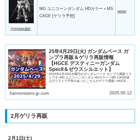
MG ユニコーンガンダム HDカラー＋MS
8690
CAGE [ゲリラ予想]
[PR]DMM通販
25年4月29日(火) ガンダムベース ガ
ンプラ再販＆ゲリラ再販情報
【HGCE デスティニーガンダム
SpecII＆ゼウスシルエット】
2025年4月29日火曜日のガンダムベース ガンプラ再販リス
トです♪MG ユニコーンガンダム HDカラー＋MS CAGE値
上げリストで予告のあったこちらがゲリラ再販✨HGCE デ
スティニーガンダムSpecII＆ゼウスシルエットHGCE エー
ルストライクガンダムHGCE ストライクフリーダムガンダ
ムHGUC サイコ・ガンダムMk-IIHGBF ライトニングZガン
2025.05.12
harmonizers-jp.com
ダムHGBF ガンダムEz-SRHGBF トライバーニングガンダ
ムMG ガンダムヴィダールと、直近再販の一斉品出しと3月
から温存されていた...
2月ゲリラ再販
2月1日(土)