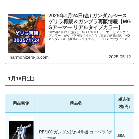
2025年1月24日(金) ガンダムベース
ゲリラ再販＆ガンプラ再販情報【MG
Gアーマー リアルタイプカラー】
2025年1月24日(金)は「MG 1/100 Gアーマー リアルタイ
プカラー」がゲリラ再販です✨さらに直近の再販品の「HG
ガンダムEX （復讐のレクイエム）」「HG セラヴィーガン
ダムGNHW/B」「RG RX-78GP01Fb ガンダム試作1号機
フルバーニアン」「MG ガンタンク」「MGSD ウイングガ
ンダムゼロ EW」等ほぼすべて大量品出しとなり、豪華に
豪華を重ねたガンプラファンにはたまらない最高の品出し
ラインナップとなりました！！そして『機動戦士Gundam
2025.05.12
harmonizers-jp.com
GQuuuuuuX(ジーク...
1月18日(土)
税込価
商品画像
商品名
格(円)
RE/100 ガンダム試作4号機 ガーベラ [ゲ
3850