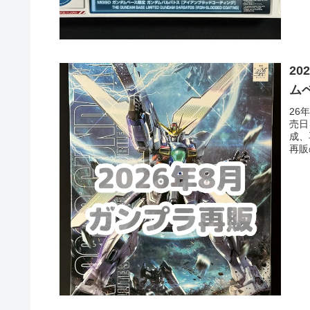
2
ム
26
売日
成、
再販
再販
月3
ズ追
トを