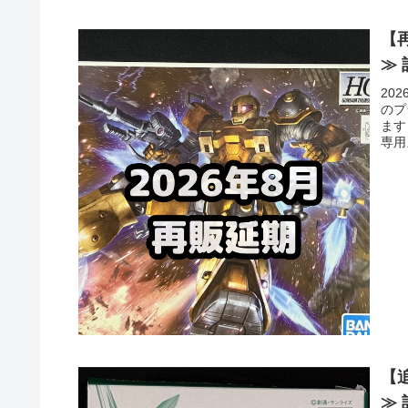
【
≫
20
のプ
ます
専用
産型
ャプ
HG
【
≫