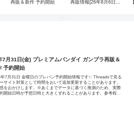
再販＆新作 予約開始
再販情報[26年8月6日
(木)]
6年7月31日(金) プレミアムバンダイ ガンプラ再販＆
作 予約開始
26年7月31日 金曜日のプレバン予約開始情報です✨ Threadsで見る
ーサイト対策として時間をおいて追加更新することがあります。
惑をおかけします。※あくまでデータに基づく推測のため、実際
約開始日時が予想日時と大きくずれることがあります。参考程度
てください。プレミアムバンダイの一日プレミアムバンダイの一
:30-3:30在庫追加・復活 - プレバン朝市※月～土限定。統計的には
、次に火水が特に警戒。8:00-10:00在庫追加・PB限定品の予約受
知※商品ページがなか...