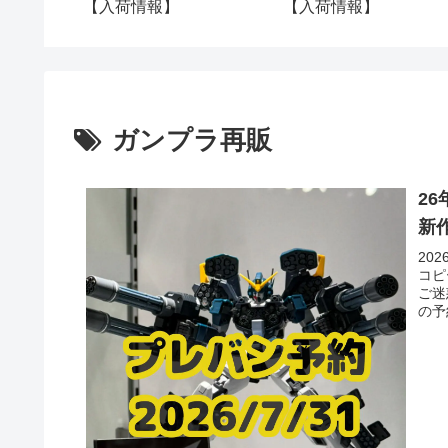
【入荷情報】
【入荷情報】
ガンプラ再販
2
新
20
コピ
ご迷
の予
にし
日2
木金
付告