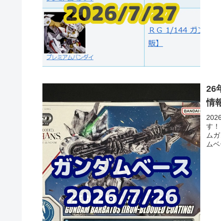
2
情
20
す！
ムガ
ムベ
ガン
をお
荷】
名税込