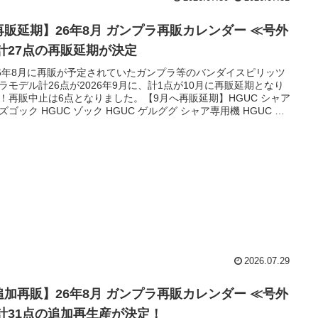
再販延期】26年8月 ガンプラ再販カレンダー ≪号外
 計27点の再販延期が決定
26年8月に再販が予定されていたガンプラ等のバンダイスピリッツ
ラモデル計26点が2026年9月に、計1点が10月に再販延期となり
！再販中止は6点となりました。【9月へ再販延期】HGUC シャア
ズゴック HGUC ゾック HGUC ゲルググ シャア専用機 HGUC 量
ゲルググ／ゲルググキャノン HGUC MSN-02 ジオング HGUC ギ
ラン HGUC ドライセン HGUC メッサーM01型 (ガウマン機)
CE ストライクフリーダムガンダム HGCE デスティニーガ...
2026.07.29
追加再販】26年8月 ガンプラ再販カレンダー ≪号外
 計31点の追加再生産が決定！