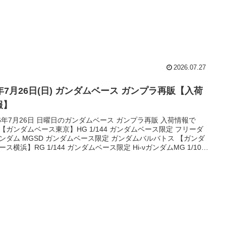
2026.07.27
6年7月26日(日) ガンダムベース ガンプラ再販【入荷
報】
26年7月26日 日曜日のガンダムベース ガンプラ再販 入荷情報で
【ガンダムベース東京】HG 1/144 ガンダムベース限定 フリーダ
ンダム MGSD ガンダムベース限定 ガンダムバルバトス 【ガンダ
ース横浜】RG 1/144 ガンダムベース限定 Hi-νガンダムMG 1/100
ダムベース限定 ガンダムヴァーチェ コピーサイト対策として時間
いて追加更新することがあります。ご迷惑をおかけします。【入
限定品ガンダムベース東京※7月25日(土)時点で入荷商品画像商品
...