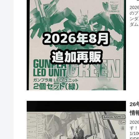
20
のプ
ンダ
ダム
機/
ダム
ナー
ォ...
2
情
20
す！
1/1
SI