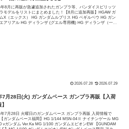
26年8月に再販が急遽追加されたガンプラ等、バンダイスピリッツ
ラモデルをリストにまとめました！【8月に追加再販】HGAW ガ
ムX（エックス） HG ガンダムルブリス HG ベギルベウ HG ガン
エアリアル HG ディランザ (グエル専用機) HG ディランザ（一般
ラウダ専用機） HG デミトレーナー （チュチュ専用機） HG ガン
ファラクト HG ダリルバルデ HG デミトレーナー HG デミトレー
用拡張パーツセット HG ミカエリス HG ベギルペンデ HG ザウ
2026.07.28
2026.07.29
6年7月28日(火) ガンダムベース ガンプラ再販【入荷
報】
26年7月28日 火曜日のガンダムベース ガンプラ再販 入荷情報で
【ガンダムベース福岡】HG 1/144 MSN-04Ⅱ ナイチンゲール MG
00 νガンダム Ver.Ka MG 1/100 ガンダムエピオンEW 【GUNDAM
DE-F】MG 1/100 ガンダムエピオンEW ガンダムベース限定 アクシ