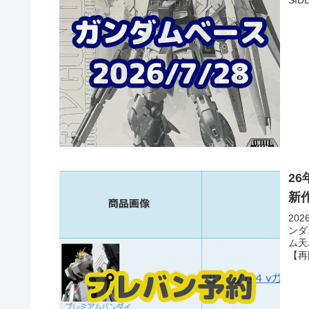
ョン
があ
福岡
2
新
20
ンダ
ム天
【再
1/
ード
1/1