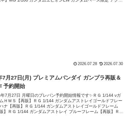
ベース2 コピーサイト対策として時間をおいて追加更新すること
ります。ご迷惑をおかけします。【入荷】限定品ガンダムベース
商品画像商品名税込価格(円) 公式XHG 1...
2026.07.28
2026.07.30
6年7月27日(月) プレミアムバンダイ ガンプラ再販＆
作 予約開始
26年7月27日 月曜日のプレバン予約開始情報です✨ＲＧ 1/144 νガ
ムＨＷＳ【再販】ＲＧ 1/144 ガンダムアストレイゴールドフレー
ハナ【再販】ＲＧ 1/144 ガンダムアストレイゴールドフレーム
販】ＲＧ 1/144 ガンダムアストレイ ブルーフレーム【再販】ＲＧ
144 ブラストインパルスガンダムＳｐｅｃＩＩ【再販】RG 1/144 ソ
インパルスガンダムＳｐｅｃＩＩ【再販】【抽選販売】ＲＧ
44 Hi-νガンダム【抽選販売】ＲＧ 1/144 MSM-07S...