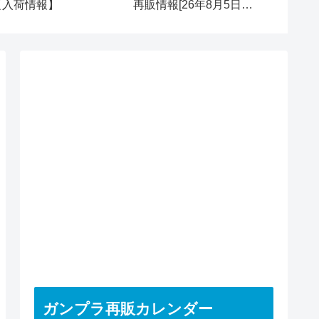
【入荷情報】
再販情報[26年8月5日
【入荷
(水)]
ガンプラ再販カレンダー