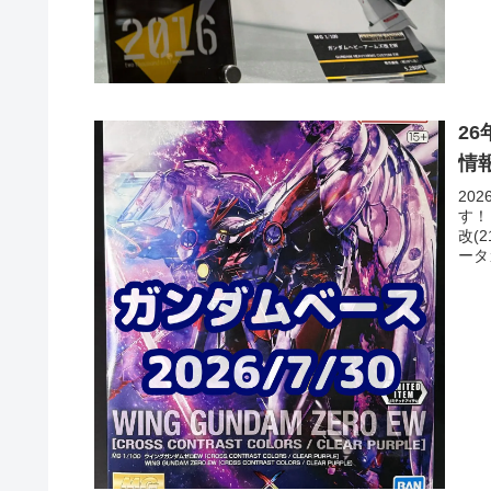
2
情
20
す！
改(2
ータ
コ・
1/
ィ(