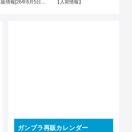
再販情報[26年8月5日
【入荷情報】
再販＆新
水)]
ガンプラ再販カレンダー