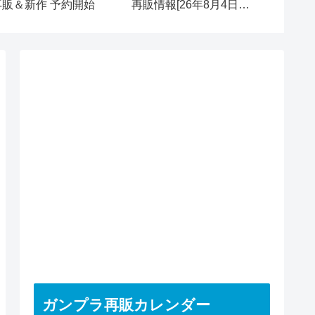
再販＆新作 予約開始
再販情報[26年8月4日
再販＆新
(火)]
ガンプラ再販カレンダー