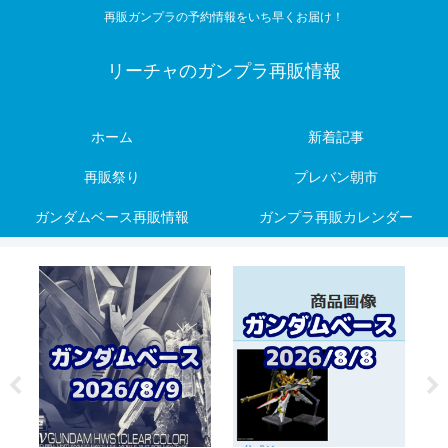
再販ガンプラの予約情報をいち早くお届け！
リーチャのガンプラ再販情報
ホーム
新着記事
再販祭り
プレバン朝市
ガンダムベース再販情報
ガンプラ再販カレンダー