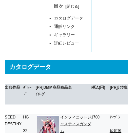
目次
カタログデータ
通販リンク
ギャラリー
詳細レビュー
カタログデータ
出典作品
ｸﾞﾚｰ
[PR]DMM商品
商品名
税込(円)
[PR]ﾘﾝｸ集
ﾄﾞ
ｲﾒｰｼﾞ
SEED
HG
インフィニットジ
1760
ｱﾏｿﾞﾝ
DESTINY
ャスティスガンダ
ム
32
駿河屋