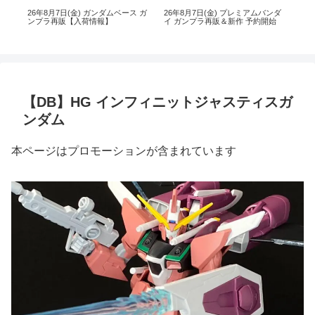
ス
26年8月7日(金) ガンダムベース ガ
26年8月7日(金) プレミアムバンダ
【
ンプラ再販【入荷情報】
イ ガンプラ再販＆新作 予約開始
ダイ
日(木
【DB】HG インフィニットジャスティスガ
ンダム
本ページはプロモーションが含まれています