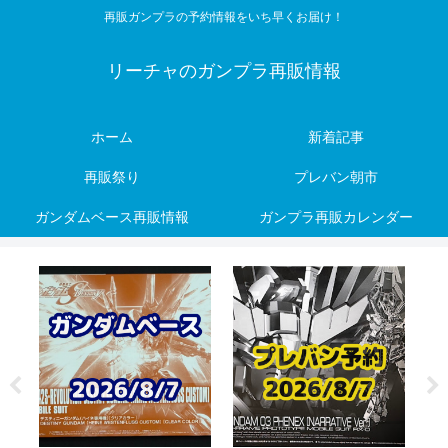
再販ガンプラの予約情報をいち早くお届け！
リーチャのガンプラ再販情報
ホーム
新着記事
再販祭り
プレバン朝市
ガンダムベース再販情報
ガンプラ再販カレンダー