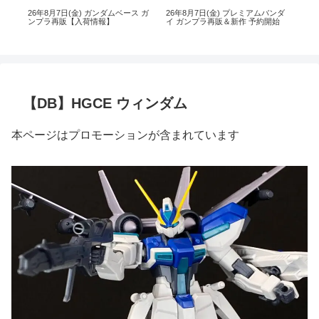
ス
26年8月7日(金) ガンダムベース ガ
26年8月7日(金) プレミアムバンダ
【
ンプラ再販【入荷情報】
イ ガンプラ再販＆新作 予約開始
ダイ
日(木
【DB】HGCE ウィンダム
本ページはプロモーションが含まれています