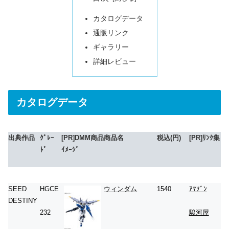
カタログデータ
通販リンク
ギャラリー
詳細レビュー
カタログデータ
出典作品
ｸﾞﾚｰ
[PR]DMM商品
商品名
税込(円)
[PR]ﾘﾝｸ集
ﾄﾞ
ｲﾒｰｼﾞ
SEED
HGCE
ウィンダム
1540
ｱﾏｿﾞﾝ
DESTINY
232
駿河屋