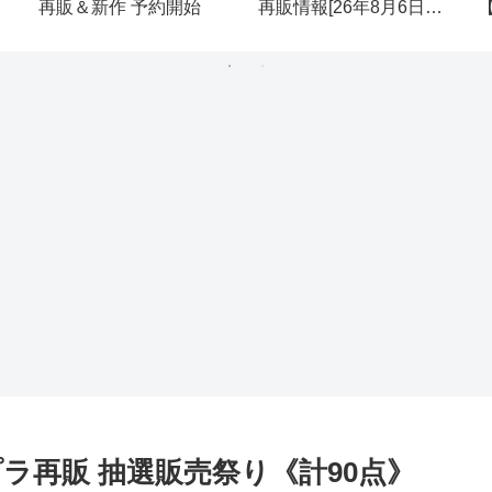
再販＆新作 予約開始
再販情報[26年8月6日
(木)]
ンプラ再販 抽選販売祭り《計90点》