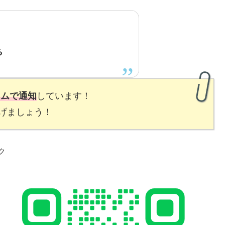
る
イムで通知
しています！
げましょう！
ク