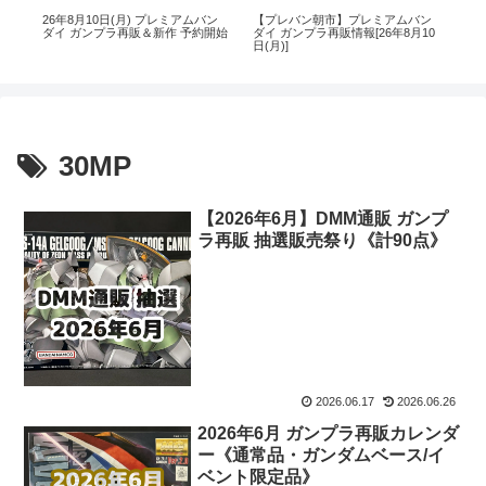
ン
26年8月10日(月) プレミアムバン
【プレバン朝市】プレミアムバン
26
4
ダイ ガンプラ再販＆新作 予約開始
ダイ ガンプラ再販情報[26年8月10
ン
日(月)]
30MP
【2026年6月】DMM通販 ガンプ
ラ再販 抽選販売祭り《計90点》
2026.06.17
2026.06.26
2026年6月 ガンプラ再販カレンダ
ー《通常品・ガンダムベース/イ
ベント限定品》