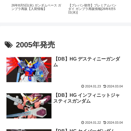
再
26年8月5日(水) ガンダムベース ガ
【プレバン朝市】プレミアムバン
26
の再
ンプラ再販【入荷情報】
ダイ ガンプラ再販情報[26年8月5
ン
日(水)]
2005年発売
【DB】HG デスティニーガンダ
ム
2024.01.23
2024.03.04
【DB】HG インフィニットジャ
スティスガンダム
2024.01.22
2024.03.04