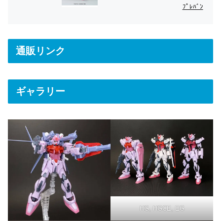
ﾌﾟﾚﾊﾞﾝ
通販リンク
ギャラリー
HG, HGCE, EG