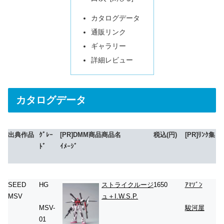
カタログデータ
通販リンク
ギャラリー
詳細レビュー
カタログデータ
出典作品
ｸﾞﾚｰ
[PR]DMM商品
商品名
税込(円)
[PR]ﾘﾝｸ集
ﾄﾞ
ｲﾒｰｼﾞ
SEED
HG
ストライクルージ
1650
ｱﾏｿﾞﾝ
MSV
ュ＋I.W.S.P.
MSV-
駿河屋
01