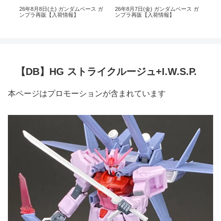
 ガ
26年8月8日(土) ガンダムベース ガ
26年8月7日(金) ガンダムベース ガ
26
ンプラ再販【入荷情報】
ンプラ再販【入荷情報】
イ 
【DB】HG ストライクルージュ+I.W.S.P.
本ページはプロモーションが含まれています