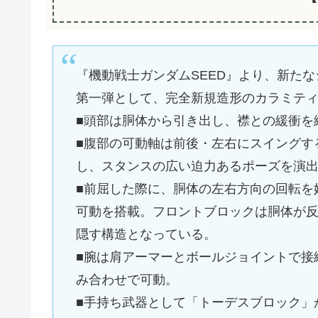
『機動戦士ガンダムSEED』より、新たなシリ
第一弾として、完全新規造形のカラミテ
■頭部は胴体から引き出し、襟との緩衝を
■腹部の可動軸は前後・左右にスイングす
し、スタンスの広い迫力あるポーズを演
■前屈した際に、胴体の左右方向の回転を
可動を搭載。フロントブロックは胴体が
隠す構造となっている。
■腕は肩アーマーとボールジョイントで接
み合わせで可動。
■手持ち武器として「トーデスブロック」