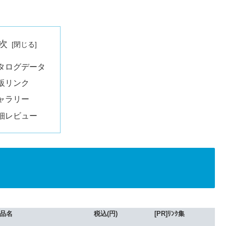
次
タログデータ
販リンク
ャラリー
細レビュー
品名
税込(円)
[PR]ﾘﾝｸ集