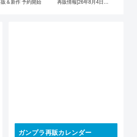
再販＆新作 予約開始
再販情報[26年8月4日
再販＆新
(火)]
ガンプラ再販カレンダー