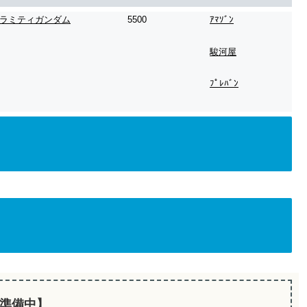
ラミティガンダム
5500
ｱﾏｿﾞﾝ
駿河屋
ﾌﾟﾚﾊﾞﾝ
準備中】