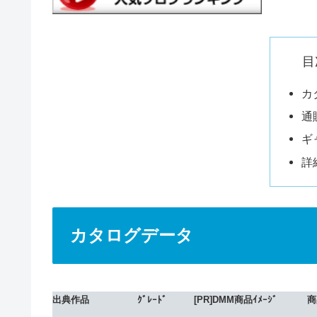
目
カ
通
ギ
詳
カタログデータ
出典作品
ｸﾞﾚｰﾄﾞ
[PR]DMM商品ｲﾒｰｼﾞ
商