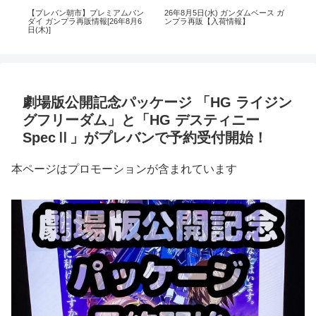
ンダ
【プレバン朝市】プレミアムバン
26年8月5日(水) ガンダムベース ガ
【
始
ダイ ガンプラ再販情報[26年8月6
ンプラ再販【入荷情報】
ダイ
日(木)]
日(水
劇場版公開記念パッケージ 「HG ライジン
グフリーダム」と「HG デスティニー
SpecⅡ」がプレバンで予約受付開始！
本ページはプロモーションが含まれています