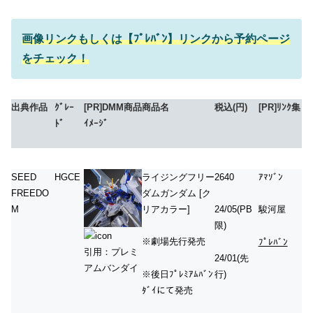
画像
リンク
もしくは【ﾌﾟﾚﾊﾞﾝ】リンクから予約ページ
をチェック！
出典作品
ｸﾞﾚｰ
[PR]DMM商品
商品名
税込(円)
[PR]ﾘﾝｸ集
ﾄﾞ
ｲﾒｰｼﾞ
SEED
HGCE
ライジングフリー
2640
ｱﾏｿﾞﾝ
FREEDO
ダムガンダム [ク
M
リアカラー]
24/05(PB
駿河屋
限)
※劇場先行発売
ﾌﾟﾚﾊﾞﾝ
引用：プレミ
24/01(先
アムバンダイ
※後日ﾌﾟﾚﾐｱﾑﾊﾞﾝ
行)
ﾀﾞｲにて発売