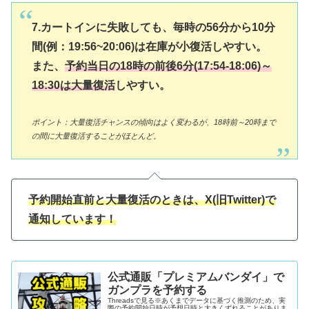
7.カートインに失敗しても、毎時の56分から10分
間(例：19:56~20:06)は在庫が小復活しやすい。
また、
予約当日の18時の前後6分(17:54-18:06)～
18:30は大量復活
しやすい。
ポイント：大量復活チャンスの傾向はよく変わるが、18時前～20時まで
の間に大量復活することがほとんど。
予約開始直前と大量復活のときは、X(旧Twitter)で
通知しています！
公式通販「プレミアムバンダイ」で
ガンプラを予約する
Threadsで見る※あくまでデータに基づく推測のため、実
際の予約開始日時が予想日時と大きくずれることがありま