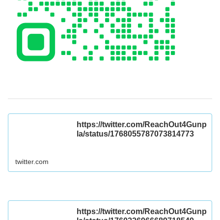
https://twitter.com/ReachOut4Gunp
la/status/1768055787073814773
twitter.com
https://twitter.com/ReachOut4Gunp