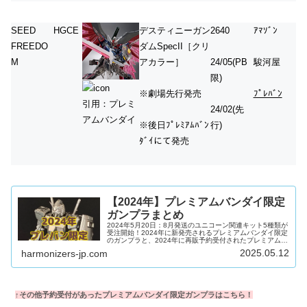
SEED
HGCE
デスティニーガン
2640
ｱﾏｿﾞﾝ
FREEDO
ダムSpecII［クリ
M
アカラー］
24/05(PB
駿河屋
限)
※劇場先行発売
ﾌﾟﾚﾊﾞﾝ
引用：プレミ
24/02(先
アムバンダイ
※後日ﾌﾟﾚﾐｱﾑﾊﾞﾝ
行)
ﾀﾞｲにて発売
【2024年】プレミアムバンダイ限定
ガンプラまとめ
2024年5月20日：8月発送のユニコーン関連キット5種類が
受注開始！2024年に新発売されるプレミアムバンダイ限定
のガンプラと、2024年に再販予約受付されたプレミアムバ
ンダイ限定のガンプラを集計しました。人気で売り切れの
2025.05.12
harmonizers-jp.com
キットでも、予約在庫復活や2次、3次受付がされることが
よくあるので、画像リンクや「ﾌﾟﾚﾊﾞﾝ」リンクで在庫状況
をこまめにチェックしてみましょう！集計対象新発売：
2024年に1次受付分が発送されるキット再販品：2024年に
予約受付が開始されたキット↑最新のプレミアムバンダイ
限...
↑その他予約受付があったプレミアムバンダイ限定ガンプラはこちら！