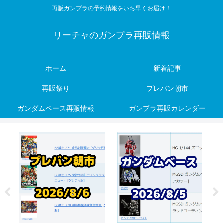
再販ガンプラの予約情報をいち早くお届け！
リーチャのガンプラ再販情報
ホーム
新着記事
再販祭り
プレバン朝市
ガンダムベース再販情報
ガンプラ再販カレンダー