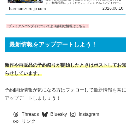
す。参考程度にしてください。プレミアムバンダイの一日
プレミアムバンダイの一日2:30-3:30在庫追加・復活 - プレ
2026.08.10
harmonizers-jp.com
バン朝市※月～土限定。統計的には木金、次に火水が特に
警戒。8:00-10:00在庫追加・PB限定品の予約受付告知※商
品ページがなかったガンプラが突如予約受付されることが
まれにあり。※プレバンアプリが便利7:10前後に最近の朝
市やプレバン限定品が少量在庫復活チャンス※特に月...
↑プレミアムバンダイについてより詳細な情報はこちら！
最新情報をアップデートしよう！
新作や再販品の予約祭りが開始したときはポストしてお知
らせしています。
予約開始情報が気になる方はフォローして最新情報を常に
アップデートしましょう！
Threads
Bluesky
Instagram
リンク