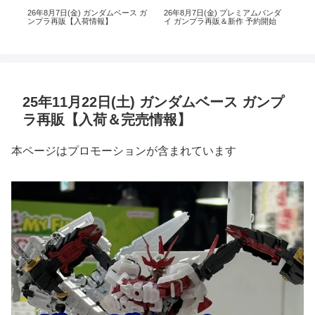
ス
26年8月7日(金) ガンダムベース ガ
26年8月7日(金) プレミアムバンダ
【
ンプラ再販【入荷情報】
イ ガンプラ再販＆新作 予約開始
ダイ
日(木
25年11月22日(土) ガンダムベース ガンプ
ラ再販【入荷＆完売情報】
本ページはプロモーションが含まれています