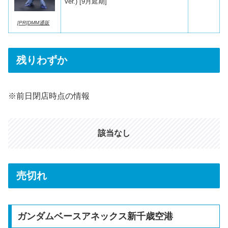
Ver.) [9月延期]
[PR]DMM通販
残りわずか
※前日閉店時点の情報
該当なし
売切れ
ガンダムベースアネックス新千歳空港