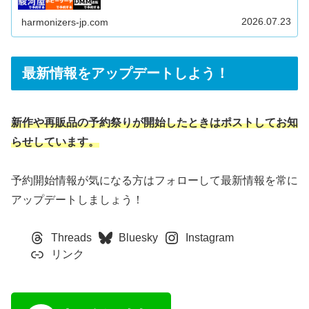
トで楽に在庫を検索したい上記すべてにおこたえできる内
容となっています♪公式通販「プレミアムバンダイ」難易
度：中～高在庫量：多DMM通販難易度：低在庫量：多
2026.07.23
harmonizers-jp.com
Amazon難易度：低～中在庫量：多駿河屋難易度：中～高
在庫量：中楽天/ヤフー/au PAY マーケット難易度：中在庫
量：中あみあみ難易度：高在庫量：少ヨドバシ.com難易
度：高在庫量：少ホ...
最新情報をアップデートしよう！
新作や再販品の予約祭りが開始したときはポストしてお知
らせしています。
予約開始情報が気になる方はフォローして最新情報を常に
アップデートしましょう！
Threads
Bluesky
Instagram
リンク