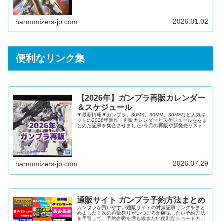
2025年4月2025年3月2025年2月2025年1月ゲリラ再販ま
とめ2024年 ガンダムベース ガンプラ再販情報
2026.01.02
harmonizers-jp.com
便利なリンク集
【2026年】ガンプラ再販カレンダー
＆スケジュール
▼最新情報▼ガンプラ、30MS、30MM、30MFなど人気キ
ットの2026年新作・再販カレンダーとスケジュールををま
とめた記事を集合させました♪今月の再販や新発売リストを
確認したい再販キットや新発売キットを通販で予約したい
ガンダムベースやイベント限定キットの新発売日を知りた
い上記すべてにおこたえできる内容となっています！ガン
プラ再販カレンダー2026年12月2026年11月2026年10月
2026年9月2026年8月2026年7月2026年6月2026年5月
2026年4月2026年3月2026年...
2026.07.29
harmonizers-jp.com
通販サイト ガンプラ予約方法まとめ
ガンプラが買いやすい通販サイトの対策記事リンクをまと
めました！次の再販祭りがいつごろか確認したい予約方法
を予習して、予約合戦を勝ち抜きたい便利なショートカッ