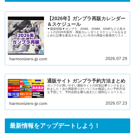
【2026年】ガンプラ再販カレンダー
＆スケジュール
▼最新情報▼ガンプラ、30MS、30MM、30MFなど人気キ
ットの2026年新作・再販カレンダーとスケジュールををま
とめた記事を集合させました♪今月の再販や新発売リストを
確認したい再販キットや新発売キットを通販で予約したい
ガンダムベースやイベント限定キットの新発売日を知りた
い上記すべてにおこたえできる内容となっています！ガン
プラ再販カレンダー2026年12月2026年11月2026年10月
2026年9月2026年8月2026年7月2026年6月2026年5月
2026年4月2026年3月2026年...
2026.07.29
harmonizers-jp.com
通販サイト ガンプラ予約方法まとめ
ガンプラが買いやすい通販サイトの対策記事リンクをまと
めました！次の再販祭りがいつごろか確認したい予約方法
を予習して、予約合戦を勝ち抜きたい便利なショートカッ
トで楽に在庫を検索したい上記すべてにおこたえできる内
容となっています♪公式通販「プレミアムバンダイ」難易
度：中～高在庫量：多DMM通販難易度：低在庫量：多
2026.07.23
harmonizers-jp.com
Amazon難易度：低～中在庫量：多駿河屋難易度：中～高
在庫量：中楽天/ヤフー/au PAY マーケット難易度：中在庫
量：中あみあみ難易度：高在庫量：少ヨドバシ.com難易
度：高在庫量：少ホ...
最新情報をアップデートしよう！