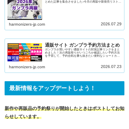
とめた記事を集合させました♪今月の再販や新発売リストを
確認したい再販キットや新発売キットを通販で予約したい
ガンダムベースやイベント限定キットの新発売日を知りた
い上記すべてにおこたえできる内容となっています！ガン
プラ再販カレンダー2026年12月2026年11月2026年10月
2026年9月2026年8月2026年7月2026年6月2026年5月
2026年4月2026年3月2026年...
2026.07.29
harmonizers-jp.com
通販サイト ガンプラ予約方法まとめ
ガンプラが買いやすい通販サイトの対策記事リンクをまと
めました！次の再販祭りがいつごろか確認したい予約方法
を予習して、予約合戦を勝ち抜きたい便利なショートカッ
トで楽に在庫を検索したい上記すべてにおこたえできる内
容となっています♪公式通販「プレミアムバンダイ」難易
度：中～高在庫量：多DMM通販難易度：低在庫量：多
2026.07.23
harmonizers-jp.com
Amazon難易度：低～中在庫量：多駿河屋難易度：中～高
在庫量：中楽天/ヤフー/au PAY マーケット難易度：中在庫
量：中あみあみ難易度：高在庫量：少ヨドバシ.com難易
度：高在庫量：少ホ...
最新情報をアップデートしよう！
新作や再販品の予約祭りが開始したときはポストしてお知
らせしています。