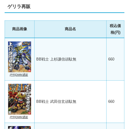
ゲリラ再販
税込価
商品画像
商品名
格(円)
BB戦士 上杉謙信頑駄無
660
[PR]DMM通販
BB戦士 武田信玄頑駄無
660
[PR]DMM通販