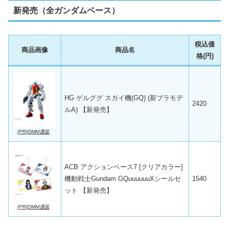
新発売（全ガンダムベース）
税込価
商品画像
商品名
格(円)
HG ゲルググ スガイ機(GQ) (新プラモデ
2420
ルA) 【新発売】
[PR]DMM通販
ACB アクションベース7 [クリアカラー]
機動戦士Gundam GQuuuuuuXシールセ
1540
ット 【新発売】
[PR]DMM通販