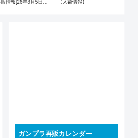
再販情報[26年8月5日
【入荷情報】
再販＆新
水)]
ガンプラ再販カレンダー