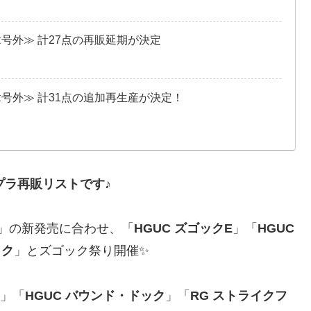
≪号外≫ 計27点の再販延期が決定
≪号外≫ 計31点の追加再生産が決定！
ンプラ再販リストです♪
」の新発売に合わせ、「
HGUC ズゴックE
」「
HGUC
ック
」とズゴック祭り開催✨
」「
HGUC バウンド・ドック
」「
RG ストライクフ