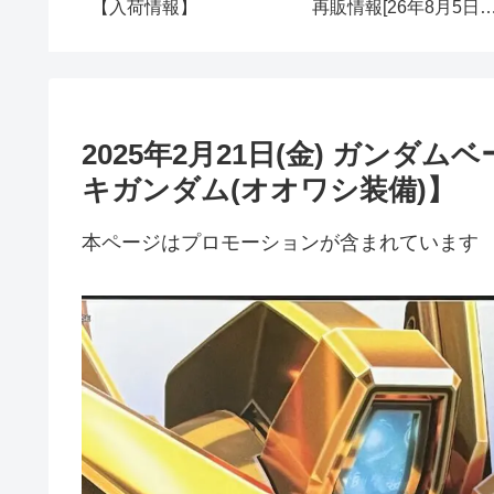
点の再販
【入荷情報】
再販情報[26年8月5日
(水)]
2025年2月21日(金) ガンダ
キガンダム(オオワシ装備)】
本ページはプロモーションが含まれています