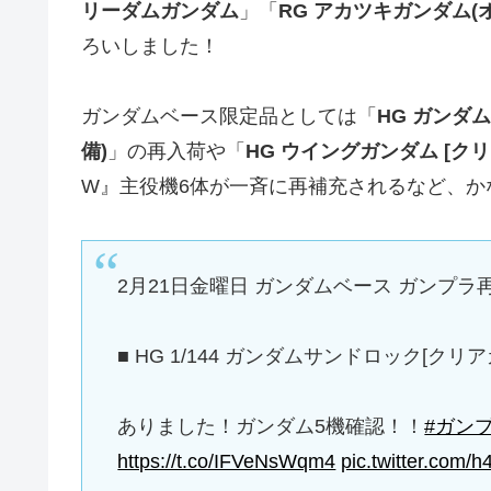
リーダムガンダム
」「
RG アカツキガンダム(
ろいしました！
ガンダムベース限定品としては「
HG ガンダ
備)
」の再入荷や「
HG ウイングガンダム [ク
W』主役機6体が一斉に再補充されるなど、か
2月21日金曜日 ガンダムベース ガンプラ再販
■ HG 1/144 ガンダムサンドロック[クリ
ありました！ガンダム5機確認！！
#ガン
https://t.co/IFVeNsWqm4
pic.twitter.com