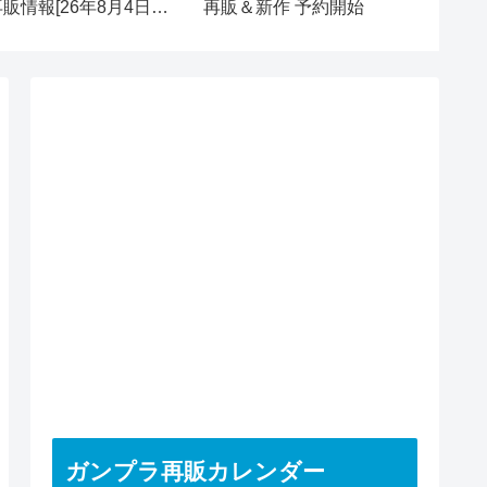
再販情報[26年8月4日
再販＆新作 予約開始
【入荷
火)]
ガンプラ再販カレンダー