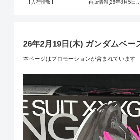
点の再販
【入荷情報】
再販情報[26年8月5日
(水)]
26年2月19日(木) ガンダム
本ページはプロモーションが含まれています