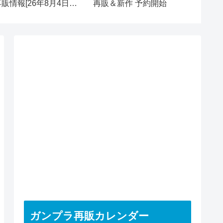
再販情報[26年8月4日
再販＆新作 予約開始
【入荷
火)]
ガンプラ再販カレンダー