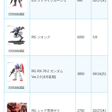
EG ストライクルージュ
880
02/27(木)
[PR]DMM通販
RG ジオング
6050
5月
[PR]DMM通販
RG RX-78-2 ガンダム
3850
04/14(月)
Ver.2.0 [4月延期]
[PR]DMM通販
RG シャア専用ザク
2750
02/27(木)