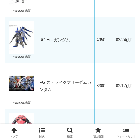
[PR]DMM通販
RG Hi-νガンダム
4950
03/24(月)
[PR]DMM通販
RG ストライクフリーダムガ
3300
02/17(月)
ンダム
[PR]DMM通販
MG シャア専用ズゴック
3300
02/20(木)
トップ
目次
検索
再販通知
ショートカット