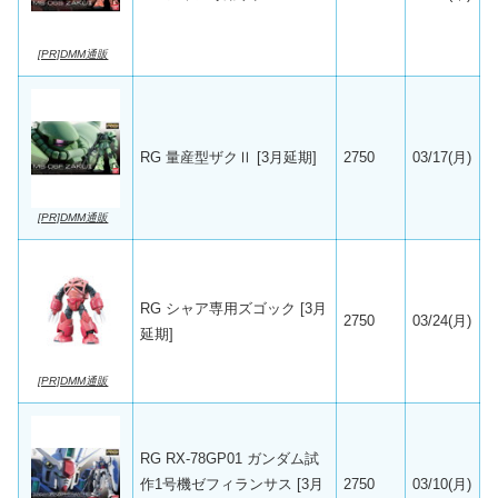
[PR]DMM通販
RG 量産型ザクⅡ [3月延期]
2750
03/17(月)
[PR]DMM通販
RG シャア専用ズゴック [3月
2750
03/24(月)
延期]
[PR]DMM通販
RG RX-78GP01 ガンダム試
作1号機ゼフィランサス [3月
2750
03/10(月)