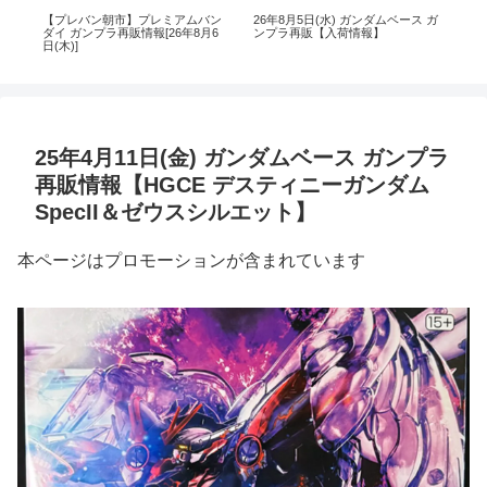
ンダ
【プレバン朝市】プレミアムバン
26年8月5日(水) ガンダムベース ガ
【
始
ダイ ガンプラ再販情報[26年8月6
ンプラ再販【入荷情報】
ダイ
日(木)]
日(水
25年4月11日(金) ガンダムベース ガンプラ
再販情報【HGCE デスティニーガンダム
SpecII＆ゼウスシルエット】
本ページはプロモーションが含まれています