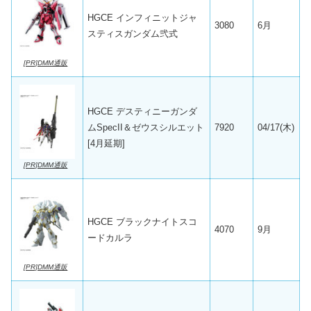
HGCE インフィニットジャ
3080
6月
スティスガンダム弐式
[PR]DMM通販
HGCE デスティニーガンダ
ムSpecII＆ゼウスシルエット
7920
04/17(木)
[4月延期]
[PR]DMM通販
HGCE ブラックナイトスコ
4070
9月
ードカルラ
[PR]DMM通販