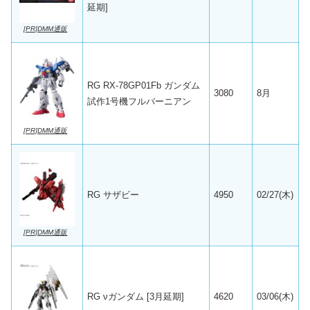
延期]
[PR]DMM通販
RG RX-78GP01Fb ガンダム
3080
8月
試作1号機フルバーニアン
[PR]DMM通販
RG サザビー
4950
02/27(木)
[PR]DMM通販
RG νガンダム [3月延期]
4620
03/06(木)