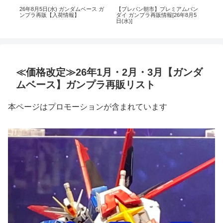
再
26年8月5日(水) ガンダムベース ガ
【プレバン朝市】プレミアムバン
26
の再
ンプラ再販【入荷情報】
ダイ ガンプラ再販情報[26年8月5
ン
日(水)]
≪価格改定≫26年1月・2月・3月【ガンダ
ムベース】ガンプラ再販リスト
本ページはプロモーションが含まれています