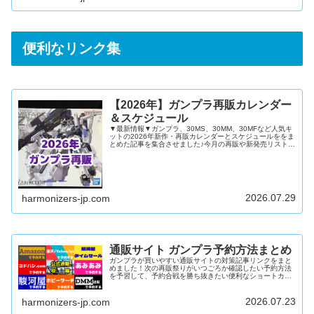
便利なリンク集
【2026年】ガンプラ再販カレンダー
＆スケジュール
▼最新情報▼ガンプラ、30MS、30MM、30MFなど人気キ
ットの2026年新作・再販カレンダーとスケジュールををま
とめた記事を集合させました♪今月の再販や新発売リストを
確認したい再販キットや新発売キットを通販で予約したい
ガンダムベースやイベント限定キットの新発売日を知りた
い上記すべてにおこたえできる内容となっています！ガン
プラ再販カレンダー2026年12月2026年11月2026年10月
2026年9月2026年8月2026年7月2026年6月2026年5月
2026年4月2026年3月2026年...
2026.07.29
harmonizers-jp.com
通販サイト ガンプラ予約方法まとめ
ガンプラが買いやすい通販サイトの対策記事リンクをまと
めました！次の再販祭りがいつごろか確認したい予約方法
を予習して、予約合戦を勝ち抜きたい便利なショートカッ
トで楽に在庫を検索したい上記すべてにおこたえできる内
容となっています♪公式通販「プレミアムバンダイ」難易
度：中～高在庫量：多DMM通販難易度：低在庫量：多
2026.07.23
harmonizers-jp.com
Amazon難易度：低～中在庫量：多駿河屋難易度：中～高