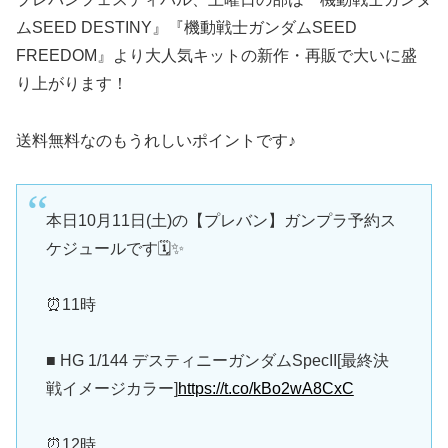
ムSEED DESTINY』『機動戦士ガンダムSEED
FREEDOM』より大人気キットの新作・再販で大いに盛
り上がります！
送料無料なのもうれしいポイントです♪
本日10月11日(土)の【プレバン】ガンプラ予約ス
ケジュールです🗓️✨
⏰11時
■ HG 1/144 デスティニーガンダムSpecII[最終決
戦イメージカラー]
https://t.co/kBo2wA8CxC
⏰12時