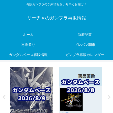
再販ガンプラの予約情報をいち早くお届け！
リーチャのガンプラ再販情報
ホーム
新着記事
再販祭り
プレバン朝市
ガンダムベース再販情報
ガンプラ再販カレンダー