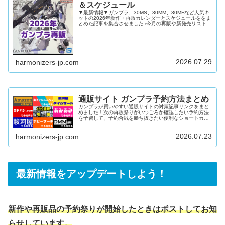
＆スケジュール
▼最新情報▼ガンプラ、30MS、30MM、30MFなど人気キ
ットの2026年新作・再販カレンダーとスケジュールををま
とめた記事を集合させました♪今月の再販や新発売リストを
確認したい再販キットや新発売キットを通販で予約したい
ガンダムベースやイベント限定キットの新発売日を知りた
い上記すべてにおこたえできる内容となっています！ガン
プラ再販カレンダー2026年12月2026年11月2026年10月
2026年9月2026年8月2026年7月2026年6月2026年5月
2026年4月2026年3月2026年...
2026.07.29
harmonizers-jp.com
通販サイト ガンプラ予約方法まとめ
ガンプラが買いやすい通販サイトの対策記事リンクをまと
めました！次の再販祭りがいつごろか確認したい予約方法
を予習して、予約合戦を勝ち抜きたい便利なショートカッ
トで楽に在庫を検索したい上記すべてにおこたえできる内
容となっています♪公式通販「プレミアムバンダイ」難易
度：中～高在庫量：多DMM通販難易度：低在庫量：多
2026.07.23
harmonizers-jp.com
Amazon難易度：低～中在庫量：多駿河屋難易度：中～高
在庫量：中楽天/ヤフー/au PAY マーケット難易度：中在庫
量：中あみあみ難易度：高在庫量：少ヨドバシ.com難易
度：高在庫量：少ホ...
最新情報をアップデートしよう！
新作や再販品の予約祭りが開始したときはポストしてお知
らせしています。