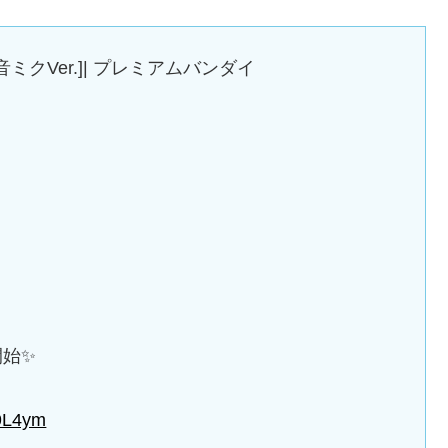
[初音ミクVer.]| プレミアムバンダイ
開始✨
K9L4ym