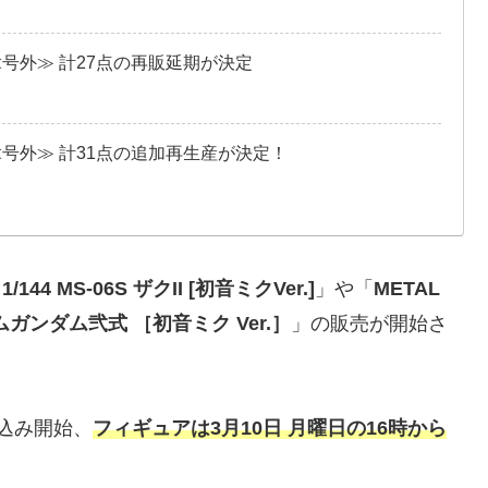
≪号外≫ 計27点の再販延期が決定
≪号外≫ 計31点の追加再生産が決定！
 1/144 MS-06S ザクII [初音ミクVer.]
」や「
METAL
ムガンダム弐式 ［初音ミク Ver.］
」の販売が開始さ
込み開始、
フィギュアは3月10日 月曜日の16時から