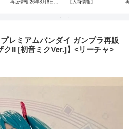
再販情報[26年8月6日
【入荷情報】
(木)]
(
(月) プレミアムバンダイ ガンプラ再販
ザクII [初音ミクVer.]】<リーチャ>