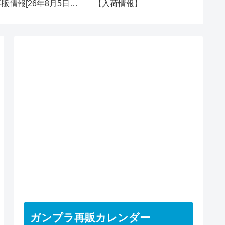
再販情報[26年8月5日
【入荷情報】
再販＆新
水)]
ガンプラ再販カレンダー