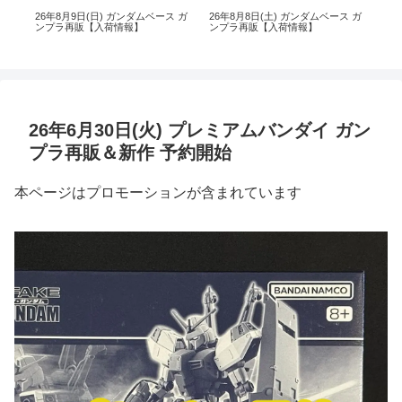
 ガ
26年8月9日(日) ガンダムベース ガ
26年8月8日(土) ガンダムベース ガ
26
ンプラ再販【入荷情報】
ンプラ再販【入荷情報】
ン
26年6月30日(火) プレミアムバンダイ ガン
プラ再販＆新作 予約開始
本ページはプロモーションが含まれています