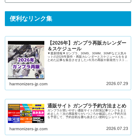
便利なリンク集
【2026年】ガンプラ再販カレンダー
＆スケジュール
▼最新情報▼ガンプラ、30MS、30MM、30MFなど人気キ
ットの2026年新作・再販カレンダーとスケジュールををま
とめた記事を集合させました♪今月の再販や新発売リストを
確認したい再販キットや新発売キットを通販で予約したい
ガンダムベースやイベント限定キットの新発売日を知りた
い上記すべてにおこたえできる内容となっています！ガン
プラ再販カレンダー2026年12月2026年11月2026年10月
2026年9月2026年8月2026年7月2026年6月2026年5月
2026年4月2026年3月2026年...
2026.07.29
harmonizers-jp.com
通販サイト ガンプラ予約方法まとめ
ガンプラが買いやすい通販サイトの対策記事リンクをまと
めました！次の再販祭りがいつごろか確認したい予約方法
を予習して、予約合戦を勝ち抜きたい便利なショートカッ
トで楽に在庫を検索したい上記すべてにおこたえできる内
容となっています♪公式通販「プレミアムバンダイ」難易
度：中～高在庫量：多DMM通販難易度：低在庫量：多
2026.07.23
harmonizers-jp.com
Amazon難易度：低～中在庫量：多駿河屋難易度：中～高
在庫量：中楽天/ヤフー/au PAY マーケット難易度：中在庫