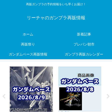
再販ガンプラの予約情報をいち早くお届け！
リーチャのガンプラ再販情報
ホーム
新着記事
再販祭り
プレバン朝市
ガンダムベース再販情報
ガンプラ再販カレンダー