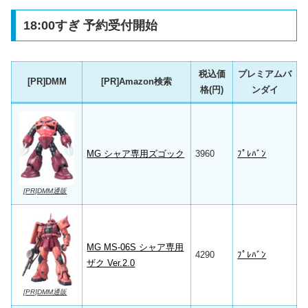
18:00すぎ 予約受付開始
税込価
プレミアムバ
[PR]DMM
[PR]Amazon検索
格(円)
ンダイ
MG シャア専用ズゴック
3960
ﾌﾟﾚﾊﾞﾝ
[PR]DMM通販
MG MS-06S シャア専用
4290
ﾌﾟﾚﾊﾞﾝ
ザク Ver.2.0
[PR]DMM通販