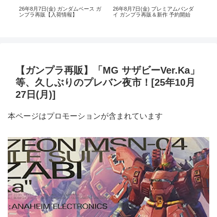
ス
26年8月7日(金) ガンダムベース ガ
26年8月7日(金) プレミアムバンダ
【
ンプラ再販【入荷情報】
イ ガンプラ再販＆新作 予約開始
ダイ
日(木
【ガンプラ再販】「MG サザビーVer.Ka」
等、久しぶりのプレバン夜市！[25年10月
27日(月)]
本ページはプロモーションが含まれています