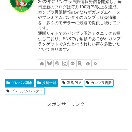
2022年にガンプラ再販情報発信を開始し、毎
日更新のブログは毎月100万PV以上を達成。
ガンプラ再販情報のみならずガンダムベース
やプレミアムバンダイのガンプラ販売情報
を、多くのモデラーに最速で提供し続けてい
ます。
通販サイトでのガンプラ予約テクニックも提
供しており、SNSでは念願のあこがれガンプ
ラをゲットできたとのうれしい声を多数いた
だいております♪
プレバン朝市
投稿一覧
GUNPLA
ガンプラ再販
プレミアムバンダイ
スポンサーリンク