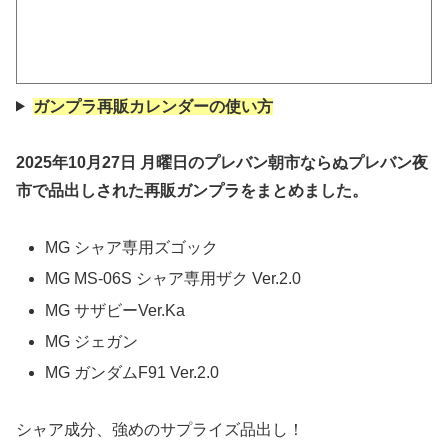
ガンプラ再販カレンダーの使い方
2025年10月27日 月曜日のプレバン朝市ならぬプレバン夜
市で品出しされた再販ガンプラをまとめました。
MG シャア専用ズゴック
MG MS-06S シャア専用ザク Ver.2.0
MG サザビーVer.Ka
MG ジェガン
MG ガンダムF91 Ver.2.0
シャア成分、強めのサプライズ品出し！