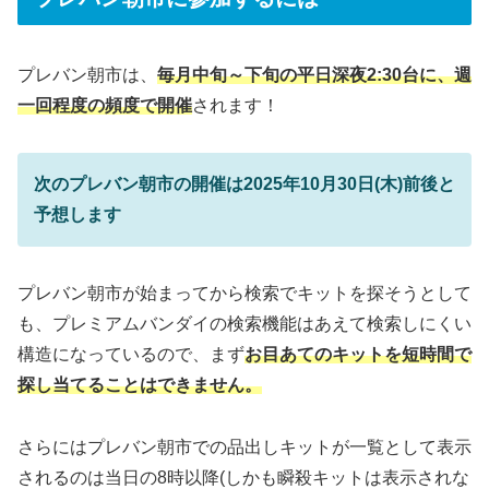
プレバン朝市は、
毎月中旬～下旬の平日深夜2:30台に、週
一回程度の頻度で開催
されます！
次のプレバン朝市の開催は2025年10月30日(木)前後と
予想します
プレバン朝市が始まってから検索でキットを探そうとして
も、プレミアムバンダイの検索機能はあえて検索しにくい
構造になっているので、まず
お目あてのキットを短時間で
探し当てることはできません。
さらにはプレバン朝市での品出しキットが一覧として表示
されるのは当日の8時以降(しかも瞬殺キットは表示されな