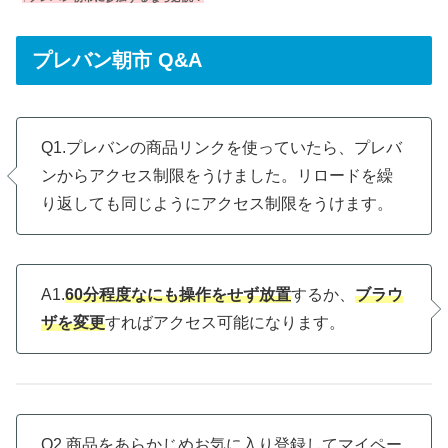
プレバン朝市 Q&A
Q1.プレバンの商品リンクを使っていたら、プレバ
ンからアクセス制限をうけました。リロードを繰
り返しても同じようにアクセス制限をうけます。
A1.
60分程度なにも操作をせず放置
するか、
ブラウ
ザを変更
すればアクセス可能になります。
Q2.商品をあらかじめお気に入り登録してマイペー