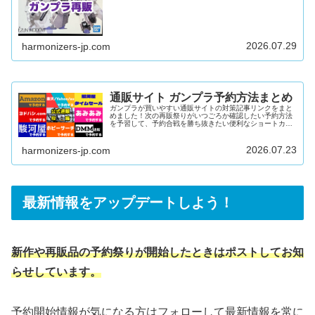
ガンダムベースやイベント限定キットの新発売日を知りた
い上記すべてにおこたえできる内容となっています！ガン
プラ再販カレンダー2026年12月2026年11月2026年10月
2026年9月2026年8月2026年7月2026年6月2026年5月
2026年4月2026年3月2026年...
2026.07.29
harmonizers-jp.com
通販サイト ガンプラ予約方法まとめ
ガンプラが買いやすい通販サイトの対策記事リンクをまと
めました！次の再販祭りがいつごろか確認したい予約方法
を予習して、予約合戦を勝ち抜きたい便利なショートカッ
トで楽に在庫を検索したい上記すべてにおこたえできる内
容となっています♪公式通販「プレミアムバンダイ」難易
度：中～高在庫量：多DMM通販難易度：低在庫量：多
2026.07.23
harmonizers-jp.com
Amazon難易度：低～中在庫量：多駿河屋難易度：中～高
在庫量：中楽天/ヤフー/au PAY マーケット難易度：中在庫
量：中あみあみ難易度：高在庫量：少ヨドバシ.com難易
度：高在庫量：少ホ...
最新情報をアップデートしよう！
新作や再販品の予約祭りが開始したときはポストしてお知
らせしています。
予約開始情報が気になる方はフォローして最新情報を常に