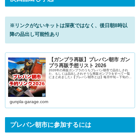
※リンクがないキットは深夜ではなく、後日朝8時以
降の品出し可能性あり
【ガンプラ再販】プレバン朝市 ガン
プラ再販予想リスト 2026
2026年の再販ガンプラのうちプレバン朝市で品出しされ
た、もしくは品出しされそうな再販ガンプラをすべて一覧
にまとめました♪【プレバン朝市とは】毎月中旬～下旬の深
夜2:30前後に、公式通販「プレミアムバンダイ」にランダ
ムで再販ガンプラが大量に...
gunpla-garage.com
プレバン朝市に参加するには