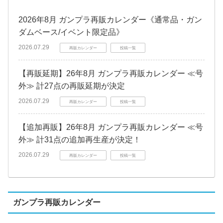
2026年8月 ガンプラ再販カレンダー《通常品・ガン
ダムベース/イベント限定品》
2026.07.29
再販カレンダー
投稿一覧
【再販延期】26年8月 ガンプラ再販カレンダー ≪号
外≫ 計27点の再販延期が決定
2026.07.29
再販カレンダー
投稿一覧
【追加再販】26年8月 ガンプラ再販カレンダー ≪号
外≫ 計31点の追加再生産が決定！
2026.07.29
再販カレンダー
投稿一覧
ガンプラ再販カレンダー