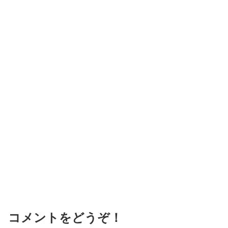
コメントをどうぞ！