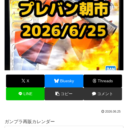
X
Bluesky
Threads
LINE
コピー
コメント
2026.06.25
ガンプラ再販カレンダー