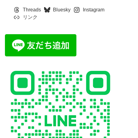
Threads
Bluesky
Instagram
リンク