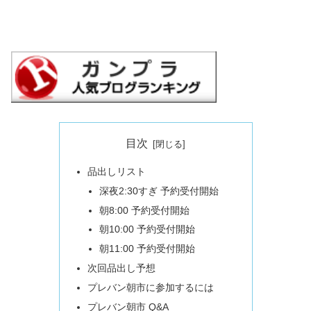
目次
品出しリスト
深夜2:30すぎ 予約受付開始
朝8:00 予約受付開始
朝10:00 予約受付開始
朝11:00 予約受付開始
次回品出し予想
プレバン朝市に参加するには
プレバン朝市 Q&A