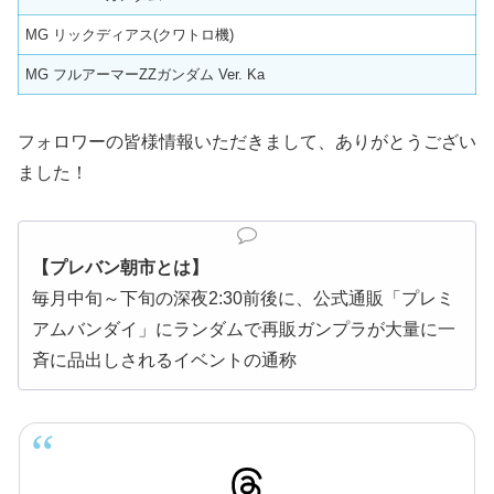
MG リックディアス(クワトロ機)
MG フルアーマーZZガンダム Ver. Ka
フォロワーの皆様情報いただきまして、ありがとうござい
ました！
【プレバン朝市とは】
毎月中旬～下旬の深夜2:30前後に、公式通販「プレミ
アムバンダイ」にランダムで再販ガンプラが大量に一
斉に品出しされるイベントの通称