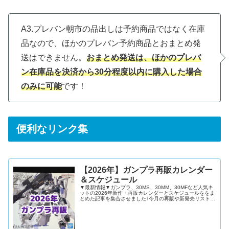
A3.プレバン朝市の品出しは予約商品ではなく在庫
品なので、ほかのプレバン予約商品とおまとめ発
送はできません。
おまとめ発送は、ほかのプレバ
ン在庫品を決済から30分程度以内に購入した場合
のみに可能
です！
便利なリンク集
【2026年】ガンプラ再販カレンダー
＆スケジュール
▼最新情報▼ガンプラ、30MS、30MM、30MFなど人気キ
ットの2026年新作・再販カレンダーとスケジュールををま
とめた記事を集合させました♪今月の再販や新発売リストを
確認したい再販キットや新発売キットを通販で予約したい
ガンダムベースやイベント限定キットの新発売日を知りた
い上記すべてにおこたえできる内容となっています！ガン
プラ再販カレンダー2026年12月2026年11月2026年10月
2026年9月2026年8月2026年7月2026年6月2026年5月