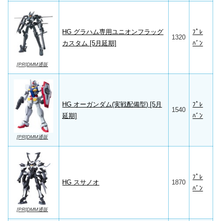
HG グラハム専用ユニオンフラッグ
ﾌﾟﾚ
1320
カスタム [5月延期]
ﾊﾞﾝ
[PR]DMM通販
HG オーガンダム(実戦配備型) [5月
ﾌﾟﾚ
1540
延期]
ﾊﾞﾝ
[PR]DMM通販
ﾌﾟﾚ
HG スサノオ
1870
ﾊﾞﾝ
[PR]DMM通販