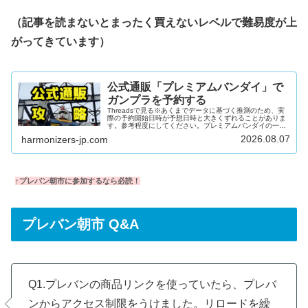
（記事を読まないとまったく買えないレベルで難易度が上
がってきています）
公式通販「プレミアムバンダイ」で
ガンプラを予約する
Threadsで見る※あくまでデータに基づく推測のため、実
際の予約開始日時が予想日時と大きくずれることがありま
す。参考程度にしてください。プレミアムバンダイの一日
プレミアムバンダイの一日2:30-3:30在庫追加・復活 - プレ
2026.08.07
harmonizers-jp.com
バン朝市※月～土限定。統計的には木金、次に火水が特に
警戒。8:00-10:00在庫追加・PB限定品の予約受付告知※商
品ページがなかったガンプラが突如予約受付されることが
まれにあり。※プレバンアプリが便利7:10前後に最近の朝
市やプレバン限定品が少量在庫復活チャンス※特に月...
↑プレバン朝市に参加するなら必読！
プレバン朝市 Q&A
Q1.プレバンの商品リンクを使っていたら、プレバ
ンからアクセス制限をうけました。リロードを繰