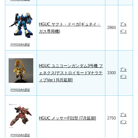
HGUC ヤクト・ドーガ(ギュネイ・
ﾌﾟﾚ
2860
ガス専用機)
ﾊﾞﾝ
[PR]DMM通販
HGUC ユニコーンガンダム3号機 フ
ﾌﾟﾚ
ェネクス(デストロイモード)(ナラテ
3300
ﾊﾞﾝ
ィブVer.) [6月延期]
[PR]DMM通販
ﾌﾟﾚ
HGUC メッサーF01型 [7月延期]
2750
ﾊﾞﾝ
[PR]DMM通販