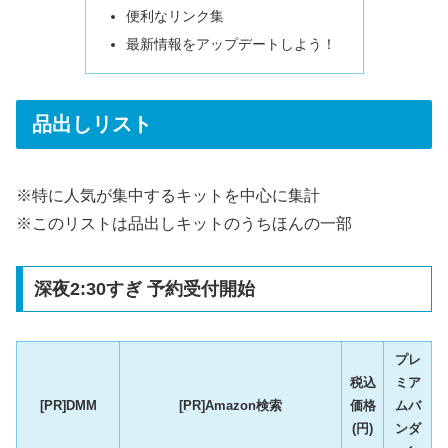
便利なリンク集
最新情報をアップデートしよう！
品出しリスト
※特に人気が集中するキットを中心に集計
※このリストは品出しキットのうちほんの一部
深夜2:30すぎ 予約受付開始
プレ
税込
ミア
[PR]DMM
[PR]Amazon検索
価格
ムバ
(円)
ンダ