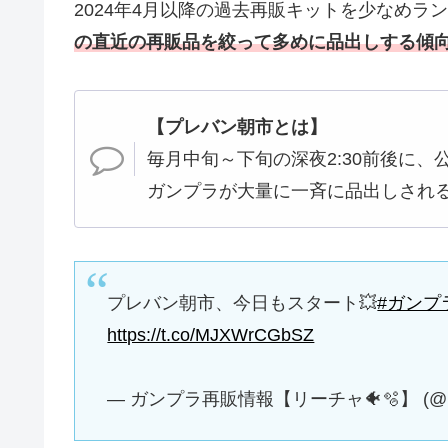
2024年4月以降の過去再販キットを少なめラ
の直近の再販品を絞って多めに品出しする傾
【プレバン朝市とは】
毎月中旬～下旬の深夜2:30前後に
ガンプラが大量に一斉に品出しされ
プレバン朝市、今日もスタート💥
#ガンプ
https://t.co/MJXWrCGbSZ
— ガンプラ再販情報【リーチャ🐠🫧】 (@Rea