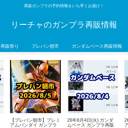
再販ガンプラの予約情報をいち早くお届け！
リーチャのガンプラ再販情報
再販祭り
プレバン朝市
ガンダムベース再販情報
【プレバン朝市】プレミ
26年8月4日(火) ガンダ
2
アムバンダイ ガンプラ
ムベース ガンプラ再販