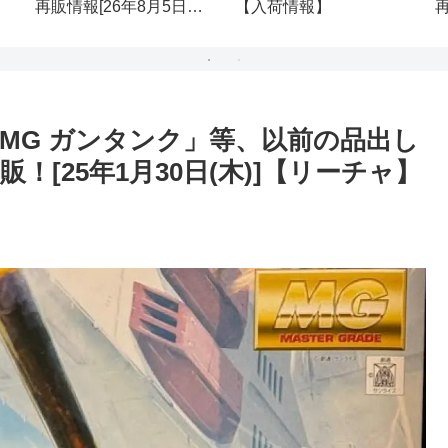
再販情報[26年8月5日
【入荷情報】
(水)]
MG ガンタンク」等、以前の品出し
[25年1月30日(木)]【リーチャ】