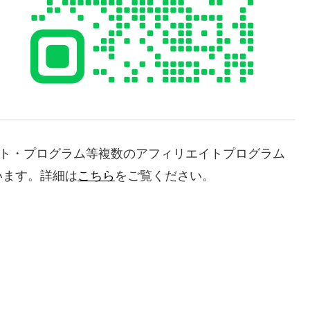
エイト・プログラム等複数のアフィリエイトプログラム
います。詳細は
こちら
をご覧ください。