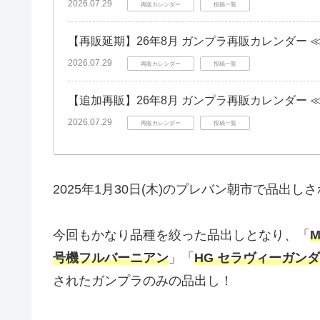
2026.07.29
再販カレンダー
投稿一覧
【再販延期】26年8月 ガンプラ再販カレンダー 
2026.07.29
再販カレンダー
投稿一覧
【追加再販】26年8月 ガンプラ再販カレンダー 
2026.07.29
再販カレンダー
投稿一覧
2025年1月30日(木)のプレバン朝市で品出
今回もかなり品種を絞った品出しとなり、「
号機フルバーニアン
」「
HG セラヴィーガンダ
されたガンプラのみの品出し！