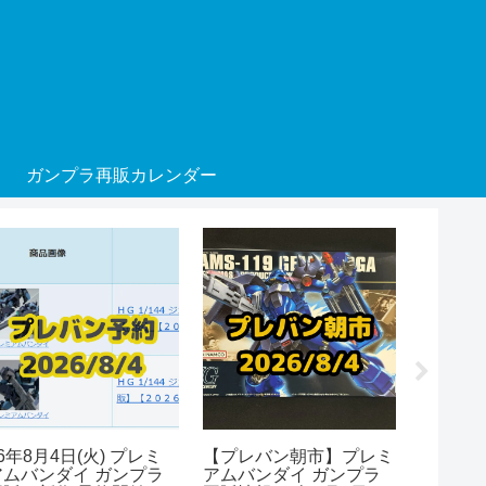
ガンプラ再販カレンダー
6年8月4日(火) プレミ
【プレバン朝市】プレミ
26年8月
アムバンダイ ガンプラ
アムバンダイ ガンプラ
アムバン