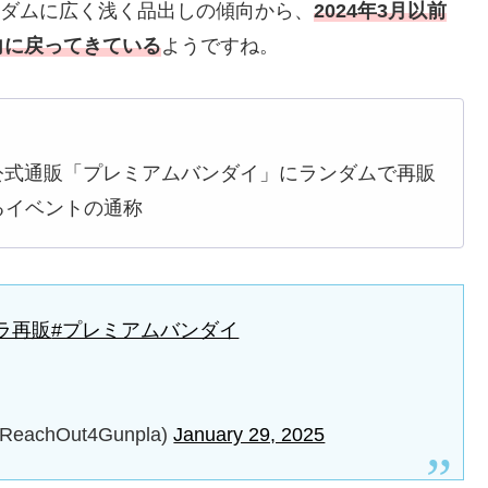
ンダムに広く浅く品出しの傾向から、
2024年3月以前
向に戻ってきている
ようですね。
、公式通販「プレミアムバンダイ」にランダムで再販
るイベントの通称
ラ再販
#プレミアムバンダイ
chOut4Gunpla)
January 29, 2025