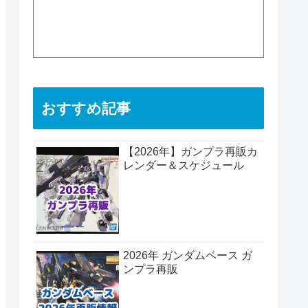
おすすめ記事
【2026年】ガンプラ再販カ
レンダー＆スケジュール
2026年 ガンダムベース ガ
ンプラ再販