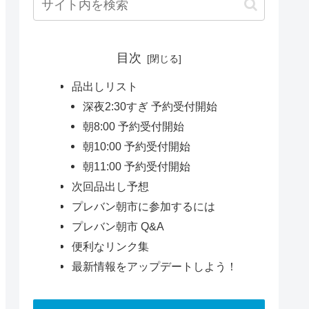
目次
品出しリスト
深夜2:30すぎ 予約受付開始
朝8:00 予約受付開始
朝10:00 予約受付開始
朝11:00 予約受付開始
次回品出し予想
プレバン朝市に参加するには
プレバン朝市 Q&A
便利なリンク集
最新情報をアップデートしよう！