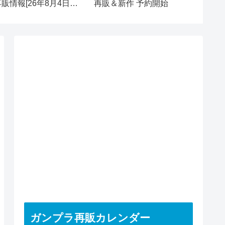
再販情報[26年8月4日
再販＆新作 予約開始
【入荷
火)]
ガンプラ再販カレンダー