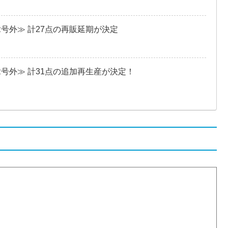
≪号外≫ 計27点の再販延期が決定
≪号外≫ 計31点の追加再生産が決定！