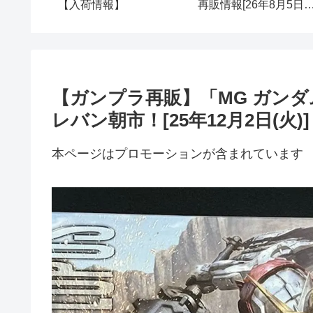
点の再販
【入荷情報】
再販情報[26年8月5日
(水)]
【ガンプラ再販】「MG ガン
レバン朝市！[25年12月2日(火)]
本ページはプロモーションが含まれています