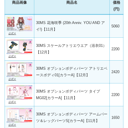
商品画像
商品名
価格
(円)
30MS 花海咲季 (20th Anniv. YOU AND ア
5060
イ!)【11月】
公式Ｘ
30MS スケールアトリエウエア（浴衣01）
2200
【12月】
公式Ｘ
30MS オプションボディパーツ アトリエベ
2420
ースボディ01[カラーA]【12月】
公式Ｘ
30MS オプションボディパーツ タイプ
2200
MG02[カラーA]【11月】
公式Ｘ
30MS オプションボディパーツ アームパー
1650
ツ＆レッグパーツS[カラーA]【11月】
公式Ｘ