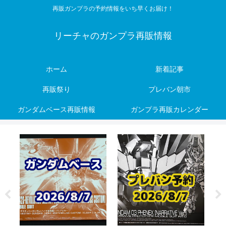
再販ガンプラの予約情報をいち早くお届け！
リーチャのガンプラ再販情報
ホーム
新着記事
再販祭り
プレバン朝市
ガンダムベース再販情報
ガンプラ再販カレンダー