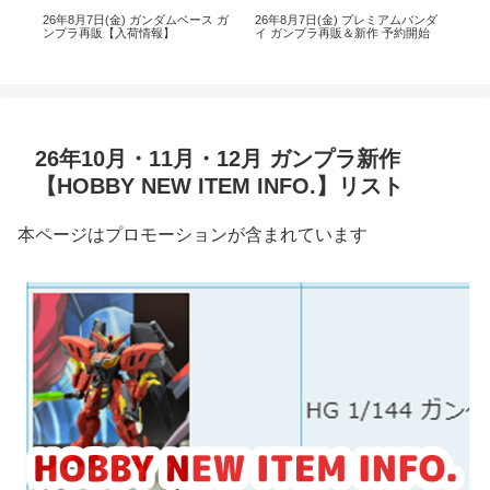
ンダ
【プレバン朝市】プレミアムバン
26年8月5日(水) ガンダムベース ガ
【
始
ダイ ガンプラ再販情報[26年8月6
ンプラ再販【入荷情報】
ダイ
日(木)]
日(水
26年10月・11月・12月 ガンプラ新作
【HOBBY NEW ITEM INFO.】リスト
本ページはプロモーションが含まれています