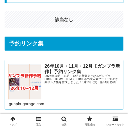
該当なし
予約リンク集
26年10月・11月・12月【ガンプラ新
作】予約リンク集
2026年10月、11月、12月に新発売となるガンプラ、
30MP、30MM、30MS、30MF等の大人気プラモデルの予
約リンク集を作成しました！5月13日(水)：第64回 静岡ホ
ビーショー5月15日(金)：18:00~「ガンダムカンファレ
ン...
gunpla-garage.com
通販予約ノウハウ集
トップ
目次
検索
再販通知
ショートカット