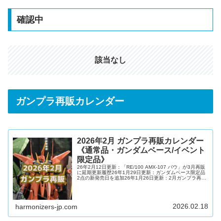
確認中
該当なし
ガンプラ再販カレンダー
2026年2月 ガンプラ再販カレンダー
《通常品・ガンダムベース/イベント
限定品》
26年2月12日更新：「RE/100 AMX-107 バウ」が3月再販
に延期更新履歴26年1月29日更新：ガンダムベース限定品
2点の新発売日を追加26年1月26日更新：2月ガンプラ再販
カレンダーを【確報版】として更新✨26年1月23日更新：2
月ガンプラ再販カレンダーにすべての再販予想日と再販延
期・再販中止キットを反映26年1月21日更新：2月ガンプ
ラ再販カレンダーを【速報版】として更新✨26年1月20日
更新：2月新発売ガンプラ等14種類の新発売日を更新26年
2026.02.18
harmonizers-jp.com
1月18日更新：「HG 1/144 Ξ...