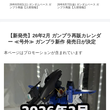
 ガ
26年8月8日(土) ガンダムベース ガ
26年8月7日(金) ガンダムベース ガ
26
ンプラ再販【入荷情報】
ンプラ再販【入荷情報】
イ 
【新発売】26年2月 ガンプラ再販カレンダ
ー ≪号外≫ ガンプラ新作 発売日が決定
本ページはプロモーションが含まれています