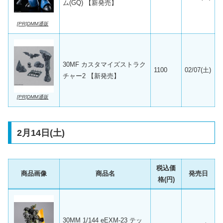
ム(GQ) 【新発売】
[PR]DMM通販
30MF カスタマイズストラク
1100
02/07(土)
チャー2 【新発売】
[PR]DMM通販
2月14日(土)
税込価
商品画像
商品名
発売日
格(円)
30MM 1/144 eEXM-23 テッ