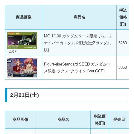
税込
商品画像
商品名
価格
(円)
MG 1/100 ガンダムベース限定 ジム･ス
ナイパーカスタム (機動戦士Zガンダム
5280
版)
公式Ｘ
Figure-riseStandard SEED ガンダムベー
3850
ス限定 ラクス･クライン [Ver.GCP]
2月21日(土)
税込価
商品画像
商品名
発売日
格(円)