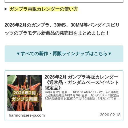
ガンプラ再販カレンダーの使い方
2026年2月のガンプラ、30MS、30MM等バンダイスピリ
ッツのプラモデル新商品の発売日をまとめました！
▼すべての新作・再販ラインナップはこちら▼
2026年2月 ガンプラ再販カレンダー
《通常品・ガンダムベース/イベント
限定品》
26年2月12日更新：「RE/100 AMX-107 バウ」が3月再販
に延期更新履歴26年1月29日更新：ガンダムベース限定品
2点の新発売日を追加26年1月26日更新：2月ガンプラ再販
カレンダーを【確報版】として更新✨26年1月23日更新：2
月ガンプラ再販カレンダーにすべての再販予想日と再販延
期・再販中止キットを反映26年1月21日更新：2月ガンプ
ラ再販カレンダーを【速報版】として更新✨26年1月20日
更新：2月新発売ガンプラ等14種類の新発売日を更新26年
2026.02.18
harmonizers-jp.com
1月18日更新：「HG 1/144 Ξ...