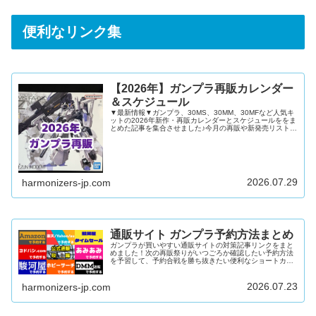
便利なリンク集
【2026年】ガンプラ再販カレンダー
＆スケジュール
▼最新情報▼ガンプラ、30MS、30MM、30MFなど人気キ
ットの2026年新作・再販カレンダーとスケジュールををま
とめた記事を集合させました♪今月の再販や新発売リストを
確認したい再販キットや新発売キットを通販で予約したい
ガンダムベースやイベント限定キットの新発売日を知りた
い上記すべてにおこたえできる内容となっています！ガン
プラ再販カレンダー2026年12月2026年11月2026年10月
2026年9月2026年8月2026年7月2026年6月2026年5月
2026年4月2026年3月2026年...
2026.07.29
harmonizers-jp.com
通販サイト ガンプラ予約方法まとめ
ガンプラが買いやすい通販サイトの対策記事リンクをまと
めました！次の再販祭りがいつごろか確認したい予約方法
を予習して、予約合戦を勝ち抜きたい便利なショートカッ
トで楽に在庫を検索したい上記すべてにおこたえできる内
容となっています♪公式通販「プレミアムバンダイ」難易
度：中～高在庫量：多DMM通販難易度：低在庫量：多
2026.07.23
harmonizers-jp.com
Amazon難易度：低～中在庫量：多駿河屋難易度：中～高
在庫量：中楽天/ヤフー/au PAY マーケット難易度：中在庫
量：中あみあみ難易度：高在庫量：少ヨドバシ.com難易
度：高在庫量：少ホ...