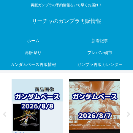
再販ガンプラの予約情報をいち早くお届け！
リーチャのガンプラ再販情報
ホーム
新着記事
再販祭り
プレバン朝市
ガンダムベース再販情報
ガンプラ再販カレンダー