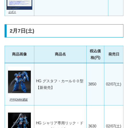
公式Ｘ
2月7日(土)
税込価
商品画像
商品名
発売日
格(円)
HG グスタフ・カール００型
3850
02/07(土)
【新発売】
[PR]DMM通販
HG シャリア専用リック・ド
3630
02/07(土)