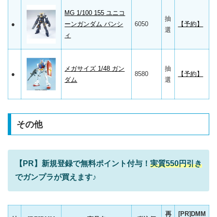
MG 1/100 155 ユニコ
抽
●
ーンガンダム バンシ
6050
【予約】
選
ィ
メガサイズ 1/48 ガン
抽
●
8580
【予約】
ダム
選
その他
【PR】新規登録で無料ポイント付与！
実質550円引き
でガンプラが買えます♪
再
[PR]DMM