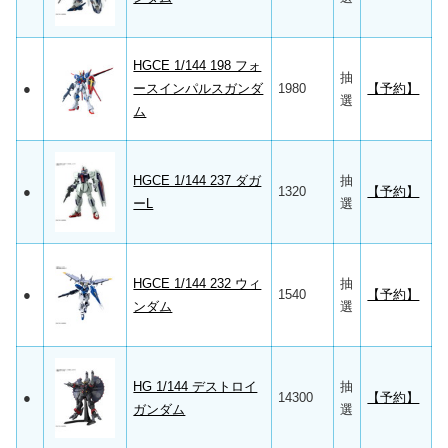
HGCE 1/144 198 フォ
抽
●
ースインパルスガンダ
1980
【予約】
選
ム
HGCE 1/144 237 ダガ
抽
●
1320
【予約】
ーL
選
HGCE 1/144 232 ウィ
抽
●
1540
【予約】
ンダム
選
HG 1/144 デストロイ
抽
●
14300
【予約】
ガンダム
選