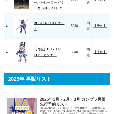
ーパーヒーロー ベジ
選
ータ SUPER HERO
BUSTER DOLL ナイ
抽
●
5940
【予約】
ト
選
【再販】BUSTER
抽
●
5940
【予約】
DOLL ガンナー
選
2025年 再販リスト
2025年1月・2月・3月 ガンプラ再販
先行予約リスト
2024年9月6日(金) 11時より、抽選対象キットの抽選申込
開始です♪【お知らせ】2024年7月より取扱い情報を限定し
て運営してまいります2025年1月・2月・3月のガンプラ、