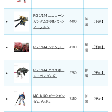
RG 1/144 ユニコーン
抽
●
ガンダム2号機バンシ
4400
【予約】
選
ィ・ノルン
抽
●
RG 1/144 シナンジュ
4180
【予約】
選
RG 1/144 クロスボー
抽
●
2750
【予約】
ン・ガンダムX1
選
MG 1/100 ゼータガン
抽
●
7150
【予約】
ダム Ver.Ka
選