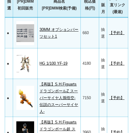
抽
[PR]DMM
商品名
税込価
販
直リンク
選
初回販売
[PR]DMM検索(予備)
格(円)
月
(最速)
30MM オプションパー
抽
●
660
【予約】
ツセット1
選
抽
●
HG 1/100 YF-19
4180
【予約】
選
【再販】S.H.Figuarts
ドラゴンボールZ スー
抽
●
パーサイヤ人孫悟空-
7150
【予約】
選
伝説のスーパーサイヤ
人-
【再販】S.H.Figuarts
ドラゴンボール超 ス
抽
●
3960
【予約】