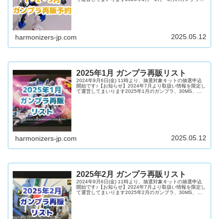
30MS、30MM等やバンダイスピリッツのプラモデル再販品
を、DMM通販の先行予約リンクをつけてリストにしまし
た！※バンダイホビーサイトより、商品納品予定の一般公
開が当面の間休止となりました。店舗への迷惑行為や転売
行為は慎み、ガンプラ流通の正常化にご協力をお願いしま
す。再販キット検索【PR】DMM通販 新作/再販予約一覧...
2025.05.12
harmonizers-jp.com
2025年1月 ガンプラ再販リスト
2024年9月6日(金) 11時より、抽選対象キットの抽選申込
開始です♪【お知らせ】2024年7月より取扱い情報を限定し
て運営してまいります2025年1月のガンプラ、30MS、
30MM等やバンダイスピリッツのプラモデル新商品と再販
品を、DMM通販の先行予約リンクをつけてリストにしまし
た！※バンダイホビーサイトより、商品納品予定の一般公
開が当面の間休止となりました。店舗への迷惑行為や転売
行為は慎み、ガンプラ流通の正常化にご協力をお願いしま
す。再販キット検索HGUC商品名発売日HGUC ギャン1月
H...
2025.05.12
harmonizers-jp.com
2025年2月 ガンプラ再販リスト
2024年9月6日(金) 11時より、抽選対象キットの抽選申込
開始です♪【お知らせ】2024年7月より取扱い情報を限定し
て運営してまいります2025年2月のガンプラ、30MS、
30MM等やバンダイスピリッツのプラモデル新商品と再販
品を、DMM通販の先行予約リンクをつけてリストにしまし
た！※バンダイホビーサイトより、商品納品予定の一般公
開が当面の間休止となりました。店舗への迷惑行為や転売