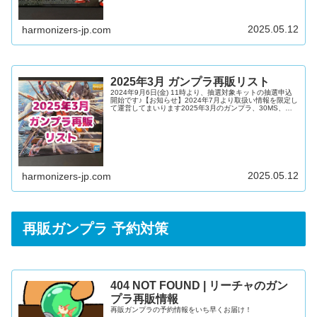
行為は慎み、ガンプラ流通の正常化にご協力をお願いしま
す。再販キット検索HGUC商品名発売日HGUC シャア専用
ズ...
2025.05.12
harmonizers-jp.com
2025年3月 ガンプラ再販リスト
2024年9月6日(金) 11時より、抽選対象キットの抽選申込
開始です♪【お知らせ】2024年7月より取扱い情報を限定し
て運営してまいります2025年3月のガンプラ、30MS、
30MM等やバンダイスピリッツのプラモデル新商品と再販
品を、DMM通販の先行予約リンクをつけてリストにしまし
た！※バンダイホビーサイトより、商品納品予定の一般公
開が当面の間休止となりました。店舗への迷惑行為や転売
行為は慎み、ガンプラ流通の正常化にご協力をお願いしま
す。再販キット検索HGUC商品名発売日HGUC シャア専用
ザ...
2025.05.12
harmonizers-jp.com
再販ガンプラ 予約対策
404 NOT FOUND | リーチャのガン
プラ再販情報
再販ガンプラの予約情報をいち早くお届け！