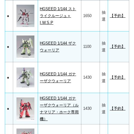
HGSEED 1/144 スト
抽
●
ライクルージュ＋
1650
【予約】
選
I.W.S.P
HGSEED 1/144 ザク
抽
●
1100
【予約】
ウォーリア
選
HGSEED 1/144 ガナ
抽
●
1430
【予約】
ーザクウォーリア
選
HGSEED 1/144 ガナ
ーザクウォーリア（ル
抽
●
1430
【予約】
ナマリア・ホーク専用
選
機）