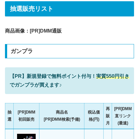
抽選販売リスト
商品画像：[PR]DMM通販
ガンプラ
【PR】新規登録で無料ポイント付与！
実質550円引き
でガンプラが買えます♪
再
[PR]DMM
抽
[PR]DMM
商品名
税込価
販
直リンク
選
初回販売
[PR]DMM検索(予備)
格(円)
月
(最速)