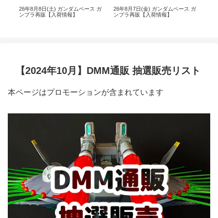
 ガ
26年8月8日(土) ガンダムベース ガ
26年8月7日(金) ガンダムベース ガ
26
ンプラ再販【入荷情報】
ンプラ再販【入荷情報】
イ 
【2024年10月】DMM通販 抽選販売リスト
本ページはプロモーションが含まれています