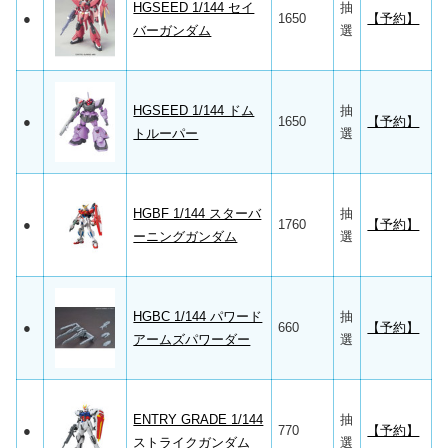
HGSEED 1/144 セイ
抽
●
1650
【予約】
バーガンダム
選
HGSEED 1/144 ドム
抽
●
1650
【予約】
トルーパー
選
HGBF 1/144 スターバ
抽
●
1760
【予約】
ーニングガンダム
選
HGBC 1/144 パワード
抽
●
660
【予約】
アームズパワーダー
選
ENTRY GRADE 1/144
抽
●
770
【予約】
ストライクガンダム
選