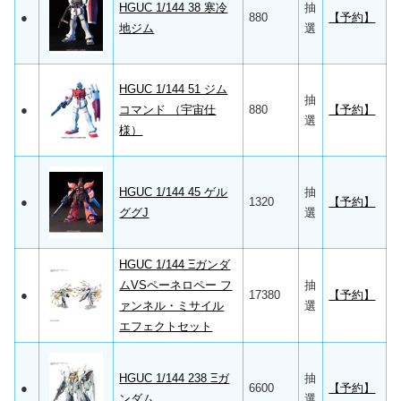
HGUC 1/144 38 寒冷
抽
●
880
【予約】
地ジム
選
HGUC 1/144 51 ジム
抽
●
コマンド （宇宙仕
880
【予約】
選
様）
HGUC 1/144 45 ゲル
抽
●
1320
【予約】
ググJ
選
HGUC 1/144 Ξガンダ
ムVSペーネロペー フ
抽
●
17380
【予約】
ァンネル・ミサイル
選
エフェクトセット
HGUC 1/144 238 Ξガ
抽
●
6600
【予約】
ンダム
選