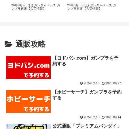
 ガ
26年8月9日(日) ガンダムベース ガ
26年8月8日(土) ガンダムベース ガ
26
ンプラ再販【入荷情報】
ンプラ再販【入荷情報】
ン
通販攻略
【ヨドバシ.com】ガンプラを予
約する
2024.02.18
2025.09.27
【ホビーサーチ】ガンプラを予約
する
2024.02.18
2025.09.14
公式通販「プレミアムバンダイ」