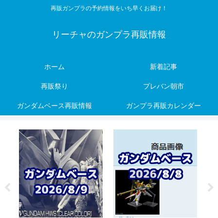
再販ガンプラの予約情報をいち早くお届け！
リーチャのガンプラ再販情報
ホーム
新着記事
再販祭り
プレバン朝市
ガンダムベース再販情報
ガンプラ再販カレンダー