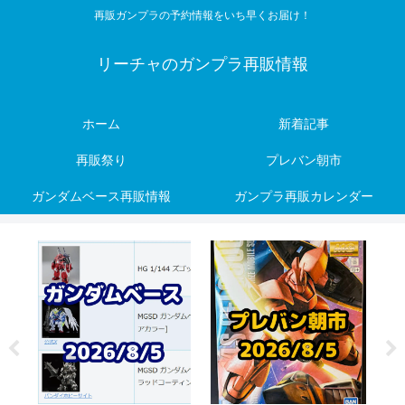
再販ガンプラの予約情報をいち早くお届け！
リーチャのガンプラ再販情報
ホーム
新着記事
再販祭り
プレバン朝市
ガンダムベース再販情報
ガンプラ再販カレンダー