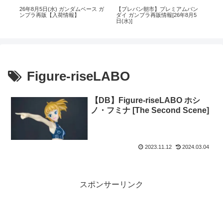
再
26年8月5日(水) ガンダムベース ガ
【プレバン朝市】プレミアムバン
26
の再
ンプラ再販【入荷情報】
ダイ ガンプラ再販情報[26年8月5
ン
日(水)]
Figure-riseLABO
【DB】Figure-riseLABO ホシ
ノ・フミナ [The Second Scene]
2023.11.12
2024.03.04
スポンサーリンク