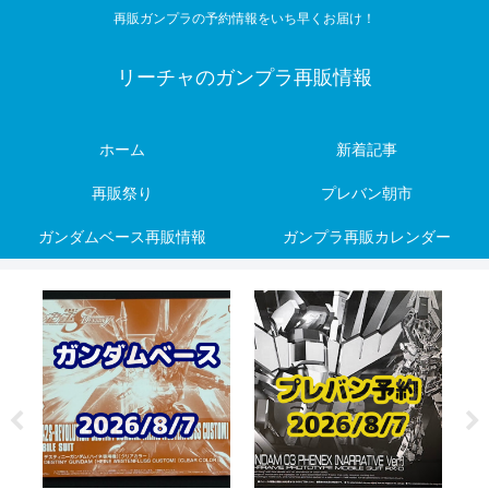
再販ガンプラの予約情報をいち早くお届け！
リーチャのガンプラ再販情報
ホーム
新着記事
再販祭り
プレバン朝市
ガンダムベース再販情報
ガンプラ再販カレンダー