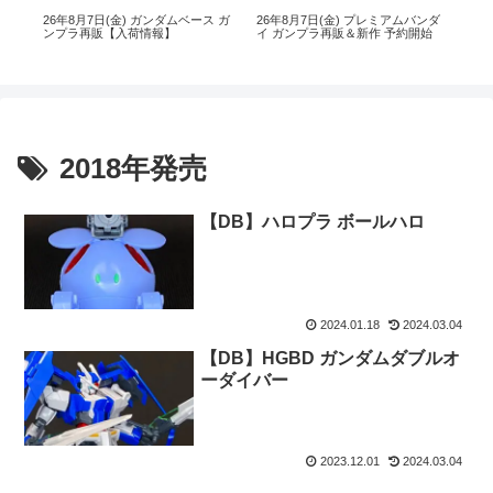
ス
26年8月7日(金) ガンダムベース ガ
26年8月7日(金) プレミアムバンダ
【
ンプラ再販【入荷情報】
イ ガンプラ再販＆新作 予約開始
ダイ
日(木
2018年発売
【DB】ハロプラ ボールハロ
2024.01.18
2024.03.04
【DB】HGBD ガンダムダブルオ
ーダイバー
2023.12.01
2024.03.04