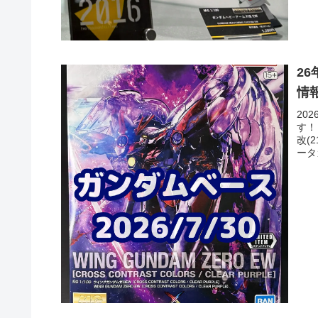
2
情
20
す！
改(2
ータ
コ・
1/
ィ(