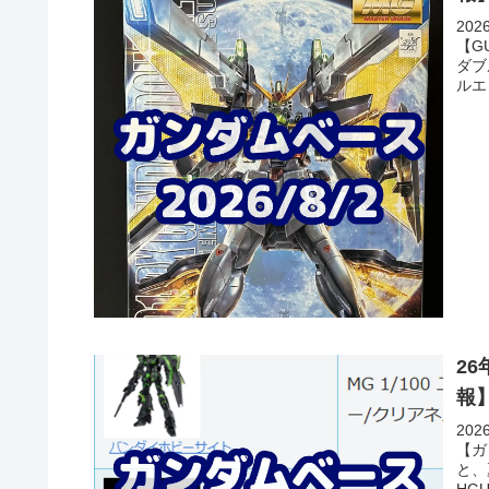
20
【G
ダブ
ルエ
ース
間を
【入
2
報
20
【ガ
と、
HG