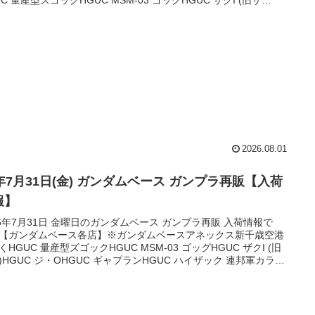
HGUC ジ・OHGUC ギャプラン HGUC ハイザック 連邦軍カラー
UC バウ量産型HGUC スタークジェガンHG ガンダムEX （復讐の
イエム）MGSD ガンダムエアリアル HG 1/144 ガンダムベー...
2026.08.01
6年7月31日(金) ガンダムベース ガンプラ再販【入荷
報】
26年7月31日 金曜日のガンダムベース ガンプラ再販 入荷情報で
【ガンダムベース各店】※ガンダムベースアネックス新千歳空港
くHGUC 量産型ズゴックHGUC MSM-03 ゴッグHGUC ザクI (旧
)HGUC ジ・OHGUC ギャプランHGUC ハイザック 連邦軍カラー
UC バウ量産型HGUC スタークジェガンHG ガンダムEX （復讐の
イエム）RG νガンダムMG XXXG-01W ウイングガンダム EWMG
ングガンダムゼロカスタムMG エールストライクガンダ...