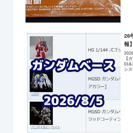
2
報
20
【ガ
01
シス
定 R
HG
ク(SE