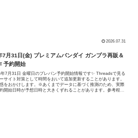
2026.07.31
6年7月31日(金) プレミアムバンダイ ガンプラ再販＆
作 予約開始
26年7月31日 金曜日のプレバン予約開始情報です✨ Threadsで見る
ーサイト対策として時間をおいて追加更新することがあります。
惑をおかけします。※あくまでデータに基づく推測のため、実際
約開始日時が予想日時と大きくずれることがあります。参考程度
てください。プレミアムバンダイの一日プレミアムバンダイの一
:30-3:30在庫追加・復活 - プレバン朝市※月～土限定。統計的には
、次に火水が特に警戒。8:00-10:00在庫追加・PB限定品の予約受
知※商品ページがなか...