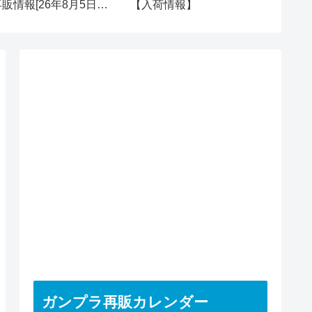
再販情報[26年8月5日
【入荷情報】
再販＆新
水)]
ガンプラ再販カレンダー