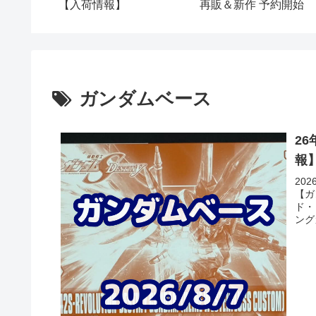
【入荷情報】
再販＆新作 予約開始
ガンダムベース
2
報
20
【ガ
ド・
ング
LE
ム(
て追