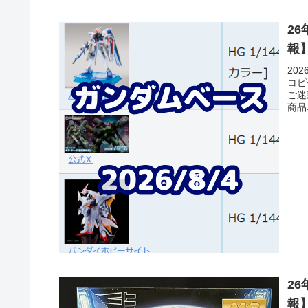
2
報
20
コピ
ご迷
商品
ビル
MS
ダムベ
2
報