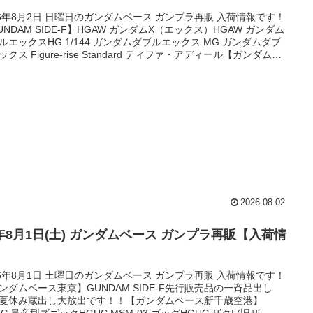
26年8月2日 日曜日のガンダムベース ガンプラ再販 入荷情報です！
UNDAM SIDE-F】HGAW ガンダムX（エックス）HGAW ガンダム
ルエックスHG 1/144 ガンダムダブルエックス MG ガンダムダブ
ックス Figure-rise Standard ティファ・アディール【ガンダムベ
横浜】RG 1/144 MSN-04FF サザビーコピーサイト対策として時
おいて追加更新することがあります。ご迷惑をおかけします。
荷】限定品GUNDAM SIDE-F※8月1日...
2026.08.02
6年8月1日(土) ガンダムベース ガンプラ再販【入荷情
】
26年8月1日 土曜日のガンダムベース ガンプラ再販 入荷情報です！
ンダムベース東京】GUNDAM SIDE-F先行販売品の一斉品出し
夏休み蔵出し大放出です！！【ガンダムベース新千歳空港】
UC 量産型ズゴックHGUC MSM-03 ゴッグHGUC ザクI (旧ザ