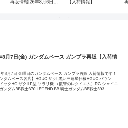
再販情報[26年8月6日
【入荷情報】
(木)]
(
6年8月7日(金) ガンダムベース ガンプラ再販【入荷情
】
26年8月7日 金曜日のガンダムベース ガンプラ再販 入荷情報です！
ンダムベース各店】HGUC ザクI 黒い三連星仕様HGUC バウン
ドックHG ザクII F型 ソラリ機 （復讐のレクイエム）RG シャイニ
ガンダムBB戦士370 LEGEND BB 騎士ガンダムBB戦士393
GEND BB フルアーマー騎士ガンダムHG 1/144 デスティニーガンダ
ハイネ専用機) Threadsで見るコピーサイト対策として時間をおい
加更新することがあります。ご迷惑をおかけします。【...