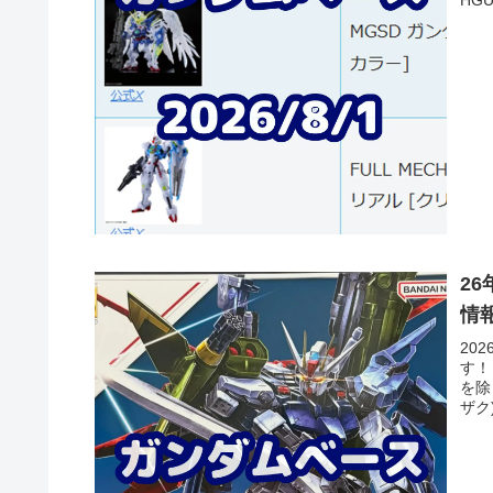
ク)
HG
レク
2
情
20
す！
を除
ザク
HG
レク
ウイ