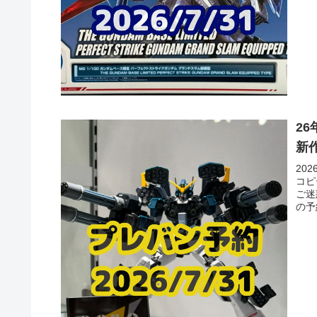
2
新
20
コピ
ご迷
の予
にし
日2
木金
付告