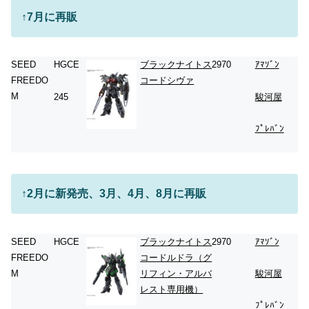
↑
7月に再販
SEED
HGCE
ブラックナイトス
2970
ｱﾏｿﾞﾝ
FREEDO
コードシヴァ
M
245
駿河屋
ﾌﾟﾚﾊﾞﾝ
↑2月に新発売、3月、4月、8月に再販
SEED
HGCE
ブラックナイトス
2970
ｱﾏｿﾞﾝ
FREEDO
コードルドラ（グ
M
リフィン・アルバ
駿河屋
レスト専用機）
ﾌﾟﾚﾊﾞﾝ