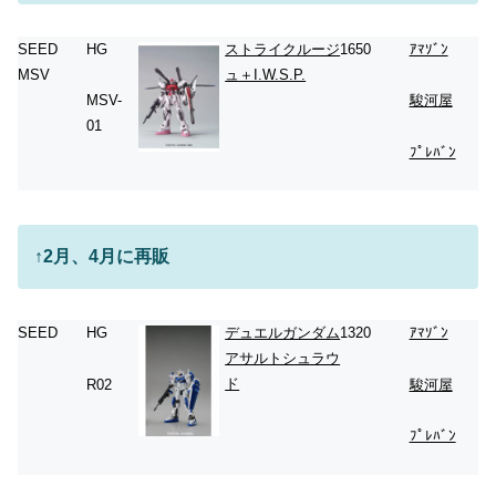
SEED
HG
ストライクルージ
1650
ｱﾏｿﾞﾝ
MSV
ュ＋I.W.S.P.
MSV-
駿河屋
01
ﾌﾟﾚﾊﾞﾝ
↑2月、4月に再販
SEED
HG
デュエルガンダム
1320
ｱﾏｿﾞﾝ
アサルトシュラウ
ド
R02
駿河屋
ﾌﾟﾚﾊﾞﾝ