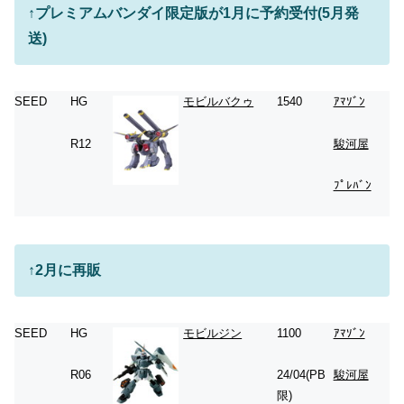
↑プレミアムバンダイ限定版が1月に予約受付(5月発
送)
SEED
HG
モビルバクゥ
1540
ｱﾏｿﾞﾝ
R12
駿河屋
ﾌﾟﾚﾊﾞﾝ
↑2月に再販
SEED
HG
モビルジン
1100
ｱﾏｿﾞﾝ
R06
24/04(PB
駿河屋
限)