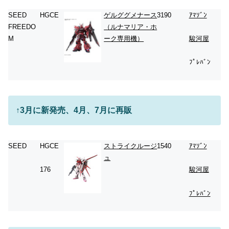
SEED
HGCE
ゲルググメナース
3190
ｱﾏｿﾞﾝ
FREEDO
（ルナマリア・ホ
M
ーク専用機）
駿河屋
ﾌﾟﾚﾊﾞﾝ
↑3月に新発売、4月、7月に再販
SEED
HGCE
ストライクルージ
1540
ｱﾏｿﾞﾝ
ュ
176
駿河屋
ﾌﾟﾚﾊﾞﾝ