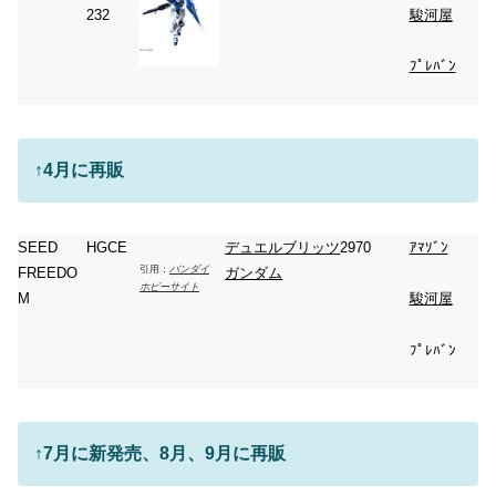
232
駿河屋
ﾌﾟﾚﾊﾞﾝ
↑4月に再販
SEED
HGCE
デュエルブリッツ
2970
ｱﾏｿﾞﾝ
引用：
バンダイ
FREEDO
ガンダム
ホビーサイト
M
駿河屋
ﾌﾟﾚﾊﾞﾝ
↑7月に新発売、8月、9月に再販