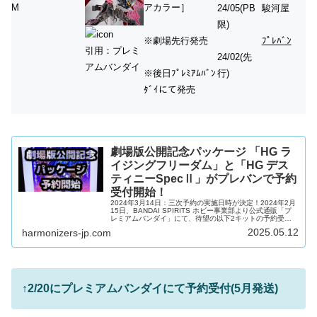
M
アカラー］
24/05(PB
駿河屋
限)
※劇場先行発売
ﾌﾟﾚﾊﾞﾝ
引用：プレミ
24/02(先
アムバンダイ
※後日ﾌﾟﾚﾐｱﾑﾊﾞﾝ
行)
ﾀﾞｲにて発売
劇場版公開記念パッケージ 「HG ラ
イジングフリーダム」と「HG デス
ティニーSpecⅡ」がプレバンで予約
受付開始！
2024年3月14日：三次予約の実施日時が決定！2024年2月
15日、BANDAI SPIRITS ホビー事業部より公式通販「プ
レミアムバンダイ」にて、待望の以下2キットの予約受付
開始が公表されました！2024年2月20日(火)12時予約受付
2025.05.12
harmonizers-jp.com
開始劇場版公開記念パッケージ ＨＧ 1/144 ライジングフ
リーダムガンダム劇場版公開記念パッケージ ＨＧ 1/144
デスティニーガンダムSpecII2024年2月26日(月)17時 2次
予約受付劇場版公開記念パッケージ ＨＧ 1/144 ライジン
グフリー...
↑
2/20にプレミアムバンダイにて予約受付(5月発送)