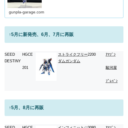
gunpla-garage.com
↑5月に新発売、6月、7月に再販
SEED
HGCE
ストライクフリー
2200
ｱﾏｿﾞﾝ
DESTINY
ダムガンダム
201
駿河屋
ﾌﾟﾚﾊﾞﾝ
↑5月、8月に再販
SEED
HGCE
インフィニットジ
3080
ｱﾏｿﾞﾝ