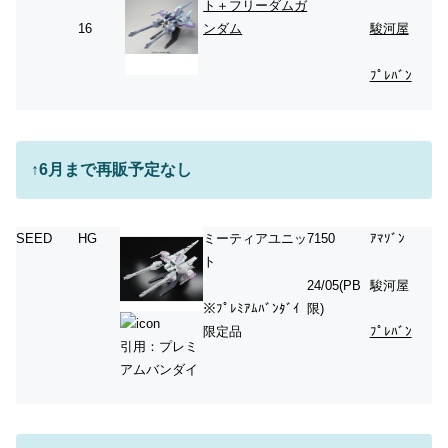
ト＋フリーダムガ
ンダム
16
駿河屋
ﾌﾟﾚﾊﾞﾝ
↑6月まで再販予定なし
SEED
HG
ミーティアユニッ
7150
ｱﾏｿﾞﾝ
ト
24/05(PB
駿河屋
※ﾌﾟﾚﾐｱﾑﾊﾞﾝﾀﾞｲ
限)
限定品
ﾌﾟﾚﾊﾞﾝ
引用：プレミ
アムバンダイ