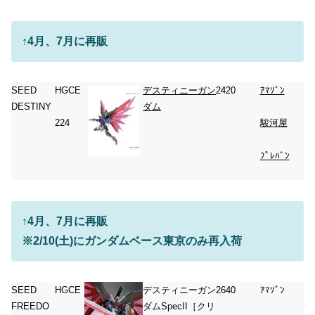
↑4月、7月に再販
SEED
HGCE
デスティニーガン
2420
ｱﾏｿﾞﾝ
DESTINY
ダム
224
駿河屋
ﾌﾟﾚﾊﾞﾝ
↑
4月、7月に再販
※2/10(土)にガンダムベース東京のみ再入荷
SEED
HGCE
デスティニーガン
2640
ｱﾏｿﾞﾝ
FREEDO
ダムSpecII［クリ