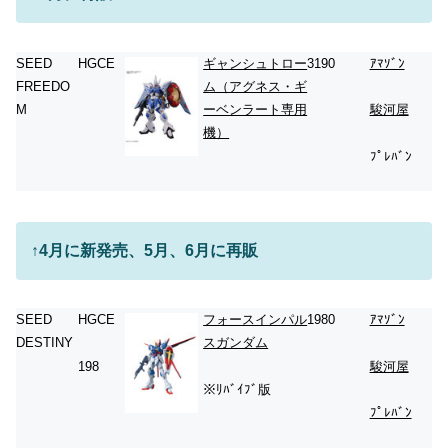
SEED
HGCE
ギャンシュトロー
3190
ｱﾏｿﾞﾝ
FREEDO
ム（アグネス・ギ
M
ーベンラート専用
駿河屋
機）
ﾌﾟﾚﾊﾞﾝ
↑4月に新発売、
5月、6月に再販
SEED
HGCE
フォースインパル
1980
ｱﾏｿﾞﾝ
DESTINY
スガンダム
198
駿河屋
※ﾘﾊﾞｲﾌﾞ版
ﾌﾟﾚﾊﾞﾝ