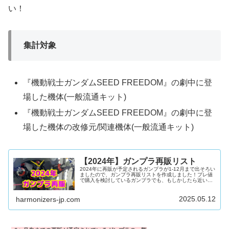
い！
集計対象
『機動戦士ガンダムSEED FREEDOM』の劇中に登
場した機体(一般流通キット)
『機動戦士ガンダムSEED FREEDOM』の劇中に登
場した機体の改修元/関連機体(一般流通キット)
【2024年】ガンプラ再販リスト
2024年に再販が予定されるガンプラが1-12月まで出そろい
ましたので、ガンプラ再販リストを作成しました！プレ値
で購入を検討しているガンプラでも、もしかしたら近いう
ちに再販がかかる可能性があるかもしれないので、リスト
をチェックしてから慎重に検討するようにしましょう！↑ガ
ンダムベースのゲリラ再販リストはこちら！※あくまで再
2025.05.12
harmonizers-jp.com
生産予定のため、キットの再生産が延期・中止・追加され
ることがあります。参考程度にしてください。※当サイト
「リーチャ」はAmazonアソシエイト・プログラム等複数
のアフィリエイトプ...