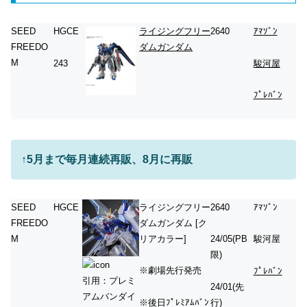
SEED
HGCE
ライジングフリー
2640
ｱﾏｿﾞﾝ
FREEDO
ダムガンダム
M
243
駿河屋
ﾌﾟﾚﾊﾞﾝ
↑5月まで毎月連続再販、8月に再販
SEED
HGCE
ライジングフリー
2640
ｱﾏｿﾞﾝ
FREEDO
ダムガンダム [ク
M
リアカラー]
24/05(PB
駿河屋
限)
※劇場先行発売
ﾌﾟﾚﾊﾞﾝ
引用：プレミ
24/01(先
アムバンダイ
※後日ﾌﾟﾚﾐｱﾑﾊﾞﾝ
行)