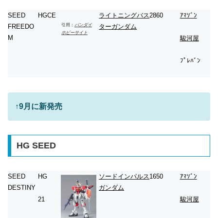
SEED
HGCE
ライトニングバス
2860
ｱﾏｿﾞﾝ
引用：
バンダイ
FREEDO
ターガンダム
ホビーサイト
M
駿河屋
ﾌﾟﾚﾊﾞﾝ
↑
9月に新発売
HG SEED
SEED
HG
ソードインパルス
1650
ｱﾏｿﾞﾝ
DESTINY
ガンダム
21
駿河屋