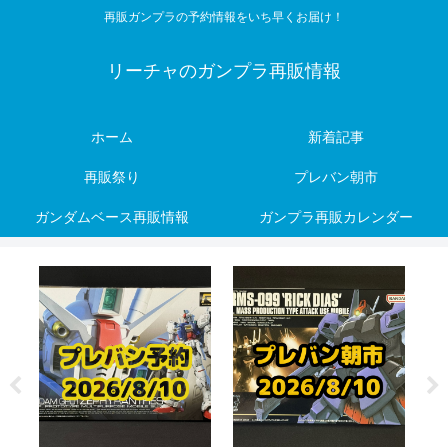
再販ガンプラの予約情報をいち早くお届け！
リーチャのガンプラ再販情報
ホーム
新着記事
再販祭り
プレバン朝市
ガンダムベース再販情報
ガンプラ再販カレンダー