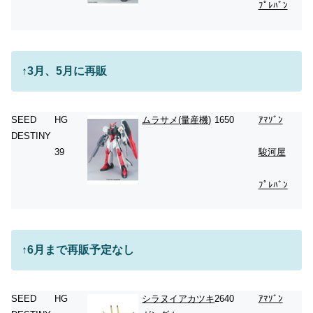
ﾌﾟﾚﾊﾞﾝ
↑3月、5月に再販
SEED
HG
ムラサメ(量産機)
1650
ｱﾏｿﾞﾝ
DESTINY
39
駿河屋
ﾌﾟﾚﾊﾞﾝ
↑6月まで再販予定なし
SEED
HG
シラヌイアカツキ
2640
ｱﾏｿﾞﾝ