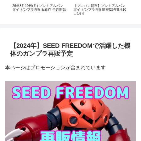
ン
26年8月10日(月) プレミアムバン
【プレバン朝市】プレミアムバン
26
4
ダイ ガンプラ再販＆新作 予約開始
ダイ ガンプラ再販情報[26年8月10
ン
日(月)]
【2024年】SEED FREEDOMで活躍した機
体のガンプラ再販予定
本ページはプロモーションが含まれています