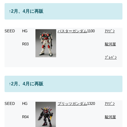
↑2月、4月に再販
SEED
HG
バスターガンダム
1100
ｱﾏｿﾞﾝ
R03
駿河屋
ﾌﾟﾚﾊﾞﾝ
↑2月、4月に再販
SEED
HG
ブリッツガンダム
1320
ｱﾏｿﾞﾝ
R04
駿河屋