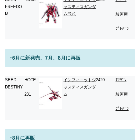
FREEDO
ャスティスガンダ
M
ム弐式
駿河屋
ﾌﾟﾚﾊﾞﾝ
↑6月に新発売、7月、8月に再販
SEED
HGCE
インフィニットジ
2420
ｱﾏｿﾞﾝ
DESTINY
ャスティスガンダ
ム
231
駿河屋
ﾌﾟﾚﾊﾞﾝ
↑
8月に再販