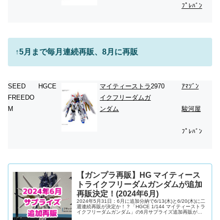
ﾌﾟﾚﾊﾞﾝ
↑
5月まで毎月連続再販、8月に再販
SEED
HGCE
マイティーストラ
2970
ｱﾏｿﾞﾝ
FREEDO
イクフリーダムガ
M
ンダム
駿河屋
ﾌﾟﾚﾊﾞﾝ
【ガンプラ再販】HG マイティース
トライクフリーダムガンダムが追加
再販決定！(2024年6月)
2024年5月31日：6月に追加分納で6/13(木)と6/20(木)に二
週連続再販が決定か！？「HGCE 1/144 マイティーストラ
イクフリーダムガンダム」の6月サプライズ追加再販が決
定です！2024年5月25日(土)に新発売、2024年...