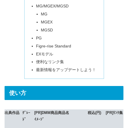
MG/MGEX/MGSD
MG
MGEX
MGSD
PG
Figre-rise Standard
EXモデル
便利なリンク集
最新情報をアップデートしよう！
使い方
出典作品
ｸﾞﾚｰ
[PR]DMM商品
商品名
税込(円)
[PR]ﾘﾝｸ集
ﾄﾞ
ｲﾒｰｼﾞ