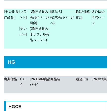
[主な登場
[ブラ
[DMM通販の
[商品名]
[税込価格
各通販の
作品名]
ンド]
商品イメージ
(公式商品ページ
(円)]
予約ペー
画像]
へ)
ジ
(DMM通販の
[ナン
オリジナル商
バー]
品ページへ)
HG
出典作品
ｸﾞﾚｰ
[PR]DMM商品
商品名
税込(円)
[PR]ﾘﾝｸ集
ﾄﾞ
ｲﾒｰｼﾞ
HGCE