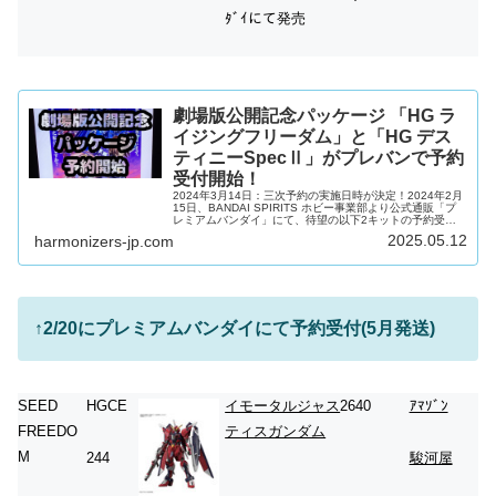
ﾀﾞｲにて発売
劇場版公開記念パッケージ 「HG ラ
イジングフリーダム」と「HG デス
ティニーSpecⅡ」がプレバンで予約
受付開始！
2024年3月14日：三次予約の実施日時が決定！2024年2月
15日、BANDAI SPIRITS ホビー事業部より公式通販「プ
レミアムバンダイ」にて、待望の以下2キットの予約受付
開始が公表されました！2024年2月20日(火)12時予約受付
2025.05.12
harmonizers-jp.com
開始劇場版公開記念パッケージ ＨＧ 1/144 ライジングフ
リーダムガンダム劇場版公開記念パッケージ ＨＧ 1/144
デスティニーガンダムSpecII2024年2月26日(月)17時 2次
予約受付劇場版公開記念パッケージ ＨＧ 1/144 ライジン
グフリー...
↑2/20にプレミアムバンダイにて予約受付(5月発送)
SEED
HGCE
イモータルジャス
2640
ｱﾏｿﾞﾝ
FREEDO
ティスガンダム
M
244
駿河屋