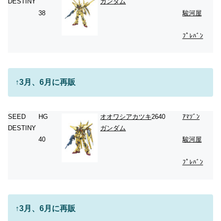
DESTINY
ガンダム
38
駿河屋
ﾌﾟﾚﾊﾞﾝ
↑3月、6月に再販
SEED
HG
オオワシアカツキ
2640
ｱﾏｿﾞﾝ
DESTINY
ガンダム
40
駿河屋
ﾌﾟﾚﾊﾞﾝ
↑3月、6月に再販