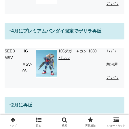
ﾌﾟﾚﾊﾞﾝ
↑4月にプレミアムバンダイ限定でゲリラ再販
SEED
HG
105ダガー＋ガン
1650
ｱﾏｿﾞﾝ
MSV
バレル
MSV-
駿河屋
06
ﾌﾟﾚﾊﾞﾝ
↑2月に再販
SEED
HG
ザクウォーリア
1100
ｱﾏｿﾞﾝ
トップ
目次
検索
再販通知
ショートカット