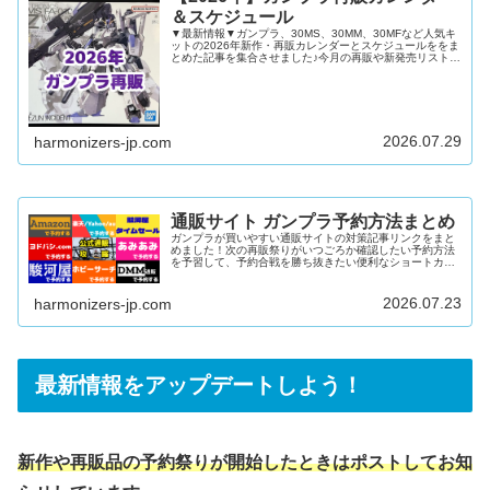
＆スケジュール
▼最新情報▼ガンプラ、30MS、30MM、30MFなど人気キ
ットの2026年新作・再販カレンダーとスケジュールををま
とめた記事を集合させました♪今月の再販や新発売リストを
確認したい再販キットや新発売キットを通販で予約したい
ガンダムベースやイベント限定キットの新発売日を知りた
い上記すべてにおこたえできる内容となっています！ガン
プラ再販カレンダー2026年12月2026年11月2026年10月
2026年9月2026年8月2026年7月2026年6月2026年5月
2026年4月2026年3月2026年...
2026.07.29
harmonizers-jp.com
通販サイト ガンプラ予約方法まとめ
ガンプラが買いやすい通販サイトの対策記事リンクをまと
めました！次の再販祭りがいつごろか確認したい予約方法
を予習して、予約合戦を勝ち抜きたい便利なショートカッ
トで楽に在庫を検索したい上記すべてにおこたえできる内
容となっています♪公式通販「プレミアムバンダイ」難易
度：中～高在庫量：多DMM通販難易度：低在庫量：多
2026.07.23
harmonizers-jp.com
Amazon難易度：低～中在庫量：多駿河屋難易度：中～高
在庫量：中楽天/ヤフー/au PAY マーケット難易度：中在庫
量：中あみあみ難易度：高在庫量：少ヨドバシ.com難易
度：高在庫量：少ホ...
最新情報をアップデートしよう！
新作や再販品の予約祭りが開始したときはポストしてお知