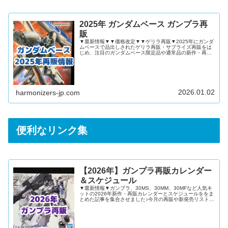
2025年 ガンダムベース ガンプラ再
販
▼最新情報▼▼価格改定▼▼ゲリラ再販▼2025年にガンダ
ムベースで品出しされたゲリラ再販・サプライズ再販をは
じめ、注目のガンダムベース限定品や通常品の新作・再販
ガンプラを記事にまとめました！2025年 ガンダムベース
ガンプラ再販情報2025年12月2025年11月2025年10月
2025年9月2025年8月2025年7月2025年6月2025年5月
2025年4月2025年3月2025年2月2025年1月ゲリラ再販ま
とめ2024年 ガンダムベース ガンプラ再販情報
2026.01.02
harmonizers-jp.com
便利なリンク集
【2026年】ガンプラ再販カレンダー
＆スケジュール
▼最新情報▼ガンプラ、30MS、30MM、30MFなど人気キ
ットの2026年新作・再販カレンダーとスケジュールををま
とめた記事を集合させました♪今月の再販や新発売リストを
確認したい再販キットや新発売キットを通販で予約したい
ガンダムベースやイベント限定キットの新発売日を知りた
い上記すべてにおこたえできる内容となっています！ガン
プラ再販カレンダー2026年12月2026年11月2026年10月
2026年9月2026年8月2026年7月2026年6月2026年5月