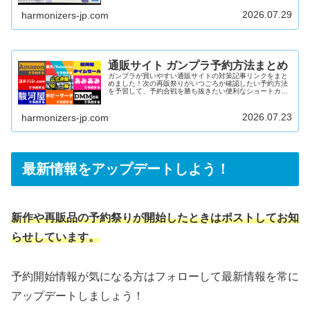
2026年4月2026年3月2026年...
2026.07.29
harmonizers-jp.com
通販サイト ガンプラ予約方法まとめ
ガンプラが買いやすい通販サイトの対策記事リンクをまと
めました！次の再販祭りがいつごろか確認したい予約方法
を予習して、予約合戦を勝ち抜きたい便利なショートカッ
トで楽に在庫を検索したい上記すべてにおこたえできる内
容となっています♪公式通販「プレミアムバンダイ」難易
度：中～高在庫量：多DMM通販難易度：低在庫量：多
2026.07.23
harmonizers-jp.com
Amazon難易度：低～中在庫量：多駿河屋難易度：中～高
在庫量：中楽天/ヤフー/au PAY マーケット難易度：中在庫
量：中あみあみ難易度：高在庫量：少ヨドバシ.com難易
度：高在庫量：少ホ...
最新情報をアップデートしよう！
新作や再販品の予約祭りが開始したときはポストしてお知
らせしています。
予約開始情報が気になる方はフォローして最新情報を常に
アップデートしましょう！