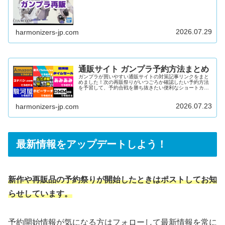
ガンダムベースやイベント限定キットの新発売日を知りた
い上記すべてにおこたえできる内容となっています！ガン
プラ再販カレンダー2026年12月2026年11月2026年10月
2026年9月2026年8月2026年7月2026年6月2026年5月
2026年4月2026年3月2026年...
2026.07.29
harmonizers-jp.com
通販サイト ガンプラ予約方法まとめ
ガンプラが買いやすい通販サイトの対策記事リンクをまと
めました！次の再販祭りがいつごろか確認したい予約方法
を予習して、予約合戦を勝ち抜きたい便利なショートカッ
トで楽に在庫を検索したい上記すべてにおこたえできる内
容となっています♪公式通販「プレミアムバンダイ」難易
度：中～高在庫量：多DMM通販難易度：低在庫量：多
2026.07.23
harmonizers-jp.com
Amazon難易度：低～中在庫量：多駿河屋難易度：中～高
在庫量：中楽天/ヤフー/au PAY マーケット難易度：中在庫
量：中あみあみ難易度：高在庫量：少ヨドバシ.com難易
度：高在庫量：少ホ...
最新情報をアップデートしよう！
新作や再販品の予約祭りが開始したときはポストしてお知
らせしています。
予約開始情報が気になる方はフォローして最新情報を常に