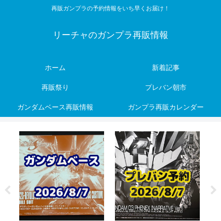
再販ガンプラの予約情報をいち早くお届け！
リーチャのガンプラ再販情報
ホーム
新着記事
再販祭り
プレバン朝市
ガンダムベース再販情報
ガンプラ再販カレンダー