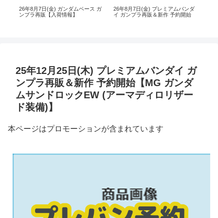
ス
26年8月7日(金) ガンダムベース ガ
26年8月7日(金) プレミアムバンダ
【
ンプラ再販【入荷情報】
イ ガンプラ再販＆新作 予約開始
ダイ
日(木
25年12月25日(木) プレミアムバンダイ ガ
ンプラ再販＆新作 予約開始【MG ガンダ
ムサンドロックEW (アーマディロリザー
ド装備)】
本ページはプロモーションが含まれています