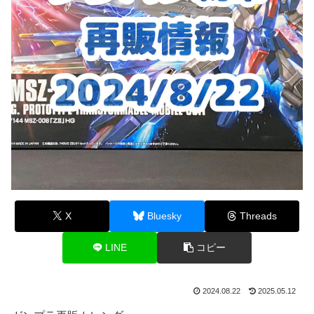
X
Bluesky
Threads
LINE
コピー
2024.08.22
2025.05.12