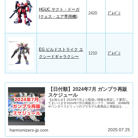
HGUC ヤクト・ドーガ
2420
ﾌﾟﾚﾊﾞﾝ
(クェス・エア専用機)
EG ビルドストライク エ
1210
ﾌﾟﾚﾊﾞﾝ
クシードギャラクシー
【日付順】2024年7月 ガンプラ再販
スケジュール
【お知らせ】2024年7月より取扱い情報を限定して運営し
てまいります2024年7月の再販ガンプラ、30MS、30MM等
やバンダイスピリッツのプラモデル新商品と再販品を、日
付順とグレード順に、各主要通販サイトの予約リンクをつ
けてリストにしました！7月はほぼすべての再販ガンプラ
が大注目で、特に『機動戦士ガンダム外伝 THE BLUE
DESTINY』『機動戦士ガンダムUC』『機動戦士ガンダム
SEED』『機動戦士ガンダム00』『ガンダムビルドファイ
ターズ』等、どのシリーズのファンにもスキのない再販ラ
2025.07.25
harmonizers-jp.com
イ...