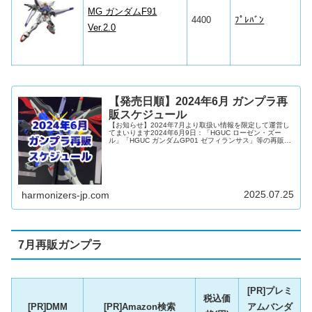
MG ガンダムF91
4400
ﾌﾟﾚﾊﾞﾝ
Ver.2.0
【発売日順】2024年6月 ガンプラ再
販スケジュール
【お知らせ】2024年7月より取扱い情報を限定して運営し
てまいります2024年6月9日：「HGUC ローゼン・ズー
ル」「HGUC ガンダムGP01 ゼフィランサス」等の再販日
変更を反映2024年6月の再販ガンプラ、30MS、30MM等や
バンダイスピリッツのプラモデル新商品を再販日順とグレ
ード順に、各主要通販サイトの予約リンクをつけてリスト
にしました！6月は『機動戦士ガンダム0083 STARDUST
MEMORY』『機動戦士ガンダムUC』『機動戦士ガンダム
SEED』『機動戦士ガンダム00』『新世...
2025.07.25
harmonizers-jp.com
7月再販ガンプラ
[PR]プレミ
税込価
[PR]DMM
[PR]Amazon検索
アムバンダ