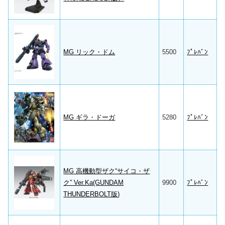
MG リック・ドム
5500
ﾌﾟﾚﾊﾞﾝ
MG ギラ・ドーガ
5280
ﾌﾟﾚﾊﾞﾝ
MG 高機動型ザク“サイコ・ザ
ク” Ver.Ka(GUNDAM
9900
ﾌﾟﾚﾊﾞﾝ
THUNDERBOLT版)