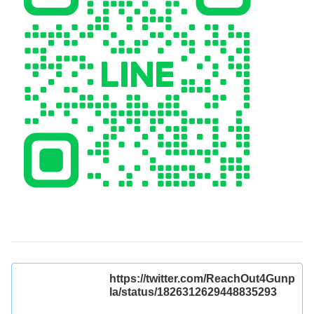
https://twitter.com/ReachOut4Gunp
la/status/1826312629448835293