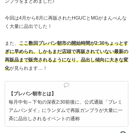
ンプラをまとめました♪
今回は4月から8月に再販されたHGUCとMGがまんべんな
く大量に品出でした！
また、
ここ数回プレバン朝市の開始時間が2:30ちょっとす
ぎに早められ、しかもまだ店頭で再販されていない最新の
再販品まで
販売
される
よう
になり、品出し傾向に大きな変
化
が見られます…！
【プレバン朝市とは】
毎月中旬～下旬の深夜2:30前後に、公式通販「プレミ
アムバンダイ」にランダムで再販ガンプラが大量に一
斉に品出しされるイベントの通称