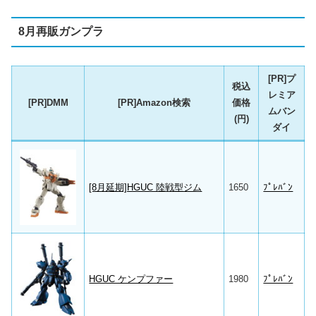
8月再販ガンプラ
[PR]プ
税込
レミア
[PR]DMM
[PR]Amazon検索
価格
ムバン
(円)
ダイ
[8月延期]HGUC 陸戦型ジム
1650
ﾌﾟﾚﾊﾞﾝ
HGUC ケンプファー
1980
ﾌﾟﾚﾊﾞﾝ