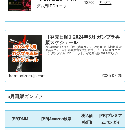
13200
ﾌﾟﾚﾊﾞﾝ
ダム用LEDユニット
【発売日順】2024年5月 ガンプラ再
販スケジュール
2024年5月15日：「MG 武者ガンダムMk-Ⅱ 徳川家康 南蛮
胴具足Ver.」が日光東照宮で先行販売、「PG 1/60 ユニコ
ーンガンダム用LEDユニット」が追加再販2024年5月の再
販ガンプラ、30MS、30MM等やバンダイスピリッツのプラ
モデル新商品を再販日順とグレード順に、各主要通販サイ
トの予約リンクをつけてリストにしました！5月は4月より
も種類は控えめですが、それでもここ数年でかなりの豪華
ラインナップです♪2024年5月の注目の再販キットは以下の
通りです！HGUCHGUC ゾックHG...
2025.07.25
harmonizers-jp.com
6月再販ガンプラ
税込価
[PR]プレミア
[PR]DMM
[PR]Amazon検索
格(円)
ムバンダイ