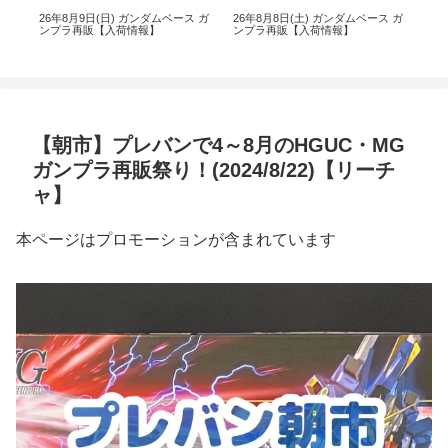
 ガ
26年8月9日(日) ガンダムベース ガ
26年8月8日(土) ガンダムベース ガ
26
ンプラ再販【入荷情報】
ンプラ再販【入荷情報】
ン
【朝市】プレバンで4～8月のHGUC・MG
ガンプラ再販祭り！(2024/8/22)【リーチ
ャ】
本ページはプロモーションが含まれています